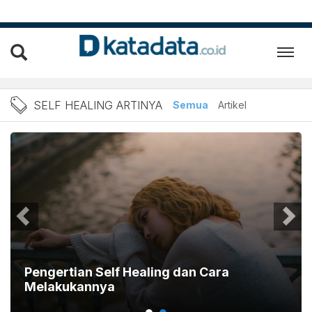
Berita Self Healing Artiny
SELF HEALING ARTINYA
Semua
Artikel
Pengertian Self Healing dan Cara
Melakukannya