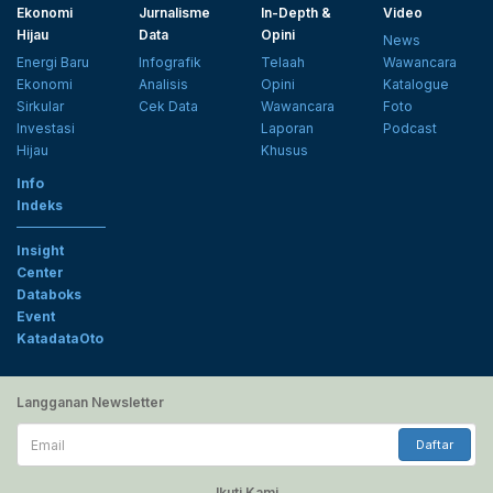
Ekonomi
Jurnalisme
In-Depth &
Video
Hijau
Data
Opini
News
Energi Baru
Infografik
Telaah
Wawancara
Ekonomi
Analisis
Opini
Katalogue
Sirkular
Cek Data
Wawancara
Foto
Investasi
Laporan
Podcast
Hijau
Khusus
Info
Indeks
Insight
Center
Databoks
Event
KatadataOto
Langganan Newsletter
Email
Daftar
Ikuti Kami