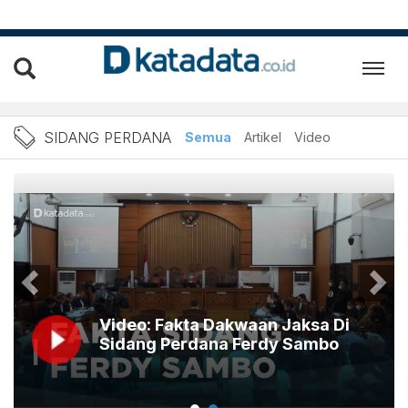
Berita sidang perdana Terb
SIDANG PERDANA
Semua
Artikel
Video
Video: Fakta Dakwaan Jaksa Di
Sidang Perdana Ferdy Sambo