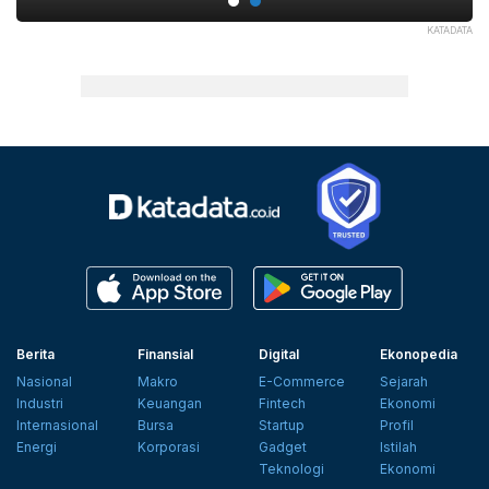
PT.
KATADATA
Berita
Finansial
Digital
Ekonopedia
Nasional
Makro
E-Commerce
Sejarah
Industri
Keuangan
Fintech
Ekonomi
Internasional
Bursa
Startup
Profil
Energi
Korporasi
Gadget
Istilah
Teknologi
Ekonomi