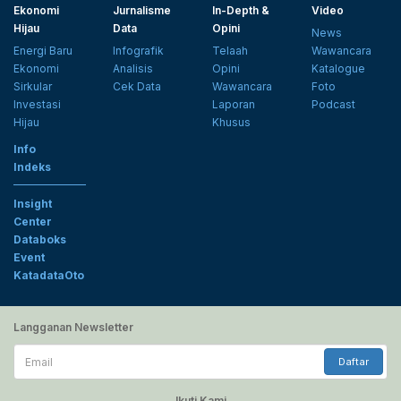
Ekonomi
Jurnalisme
In-Depth &
Video
Hijau
Data
Opini
News
Energi Baru
Infografik
Telaah
Wawancara
Ekonomi
Analisis
Opini
Katalogue
Sirkular
Cek Data
Wawancara
Foto
Investasi
Laporan
Podcast
Hijau
Khusus
Info
Indeks
Insight
Center
Databoks
Event
KatadataOto
Langganan Newsletter
Email
Daftar
Ikuti Kami