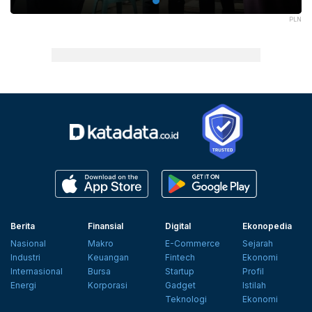
PLN
Berita
Finansial
Digital
Ekonopedia
Nasional
Makro
E-Commerce
Sejarah
Industri
Keuangan
Fintech
Ekonomi
Internasional
Bursa
Startup
Profil
Energi
Korporasi
Gadget
Istilah
Teknologi
Ekonomi