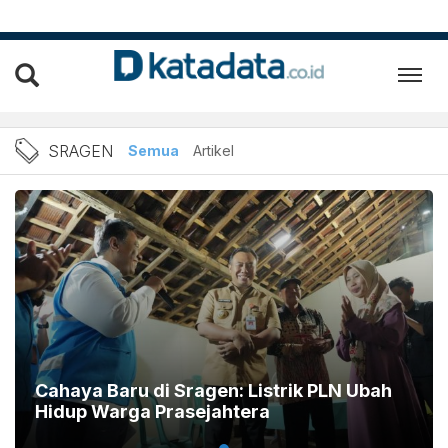
Berita Sragen Terbaru dan 
SRAGEN
Semua
Artikel
Cahaya Baru di Sragen: Listrik PLN Ubah
Hidup Warga Prasejahtera