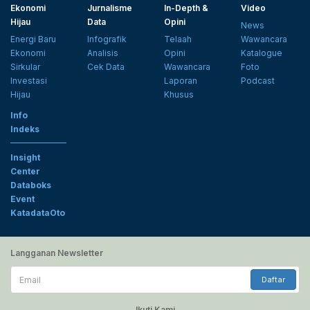
Ekonomi
Jurnalisme
In-Depth &
Video
Hijau
Data
Opini
News
Energi Baru
Infografik
Telaah
Wawancara
Ekonomi
Analisis
Opini
Katalogue
Sirkular
Cek Data
Wawancara
Foto
Investasi
Laporan
Podcast
Hijau
Khusus
Info
Indeks
Insight
Center
Databoks
Event
KatadataOto
Langganan Newsletter
Email
Daftar
Ikuti Kami