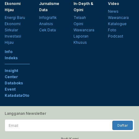
Ekonomi
Jurnalisme
In-Depth &
Video
Hijau
Data
Opini
News
Energi Baru
Infografik
Telaah
Wawancara
Ekonomi
Analisis
Opini
Katalogue
Sirkular
Cek Data
Wawancara
Foto
Investasi
Laporan
Podcast
Hijau
Khusus
Info
Indeks
Insight
Center
Databoks
Event
KatadataOto
Langganan Newsletter
Email
Daftar
Ikuti Kami