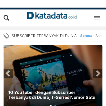
Berita Subscriber Terbany
SUBSCRIBER TERBANYAK DI DUNIA
Semua
Artikel
10 YouTuber dengan Subscriber
Terbanyak di Dunia, T-Series Nomor Satu