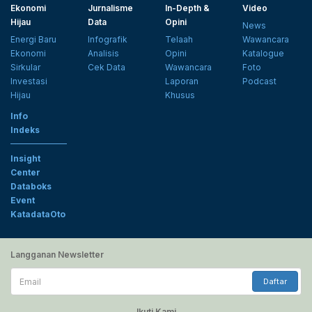
Ekonomi
Jurnalisme
In-Depth &
Video
Hijau
Data
Opini
News
Energi Baru
Infografik
Telaah
Wawancara
Ekonomi
Analisis
Opini
Katalogue
Sirkular
Cek Data
Wawancara
Foto
Investasi
Laporan
Podcast
Hijau
Khusus
Info
Indeks
Insight
Center
Databoks
Event
KatadataOto
Langganan Newsletter
Email
Daftar
Ikuti Kami