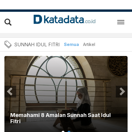
Berita Sunnah Idul Fitri T
SUNNAH IDUL FITRI
Semua
Artikel
Memahami 8 Amalan Sunnah Saat Idul
Fitri