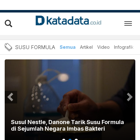
Berita Susu Formula Terba
SUSU FORMULA
Semua
Artikel
Video
Infografik
Susul Nestle, Danone Tarik Susu Formula
di Sejumlah Negara Imbas Bakteri