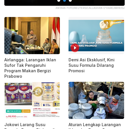
ATA
ANTARA FOTO/REUTERS/CALLAGHAN O'HARE/AWW/DJ
Airlangga: Larangan Iklan
Demi Asi Eksklusif, Kini
Sufor Tak Pengaruhi
Susu Formula Dilarang
Program Makan Bergizi
Promosi
Prabowo
Jokowi Larang Susu
Aturan Lengkap Larangan