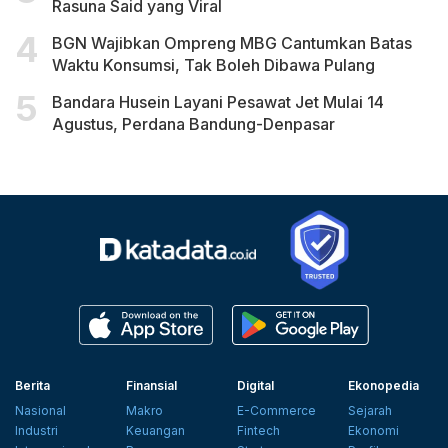
Rasuna Said yang Viral
BGN Wajibkan Ompreng MBG Cantumkan Batas
Waktu Konsumsi, Tak Boleh Dibawa Pulang
Bandara Husein Layani Pesawat Jet Mulai 14
Agustus, Perdana Bandung-Denpasar
Berita
Finansial
Digital
Ekonopedia
Nasional
Makro
E-Commerce
Sejarah
Industri
Keuangan
Fintech
Ekonomi