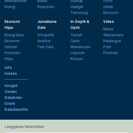
Internasional
Bursa
Startup
Profil
Energi
Korporasi
Gadget
Istilah
Teknologi
Ekonomi
Ekonomi
Jurnalisme
In-Depth &
Video
Hijau
Data
Opini
News
Energi Baru
Infografik
Telaah
Wawancara
Ekonomi
Analisis
Opini
Katalogue
Sirkular
Cek Data
Wawancara
Foto
Investasi
Laporan
Podcast
Hijau
Khusus
Info
Indeks
Insight
Center
Databoks
Event
KatadataOto
Langganan Newsletter