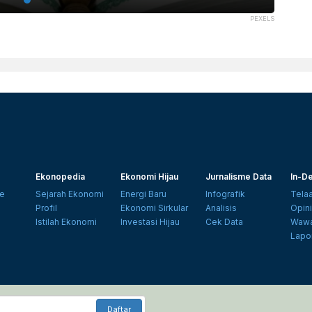
PEXELS
Ekonopedia
Ekonomi Hijau
Jurnalisme Data
In-De
e
Sejarah Ekonomi
Energi Baru
Infografik
Tela
Profil
Ekonomi Sirkular
Analisis
Opin
Istilah Ekonomi
Investasi Hijau
Cek Data
Wawa
Lapo
Daftar