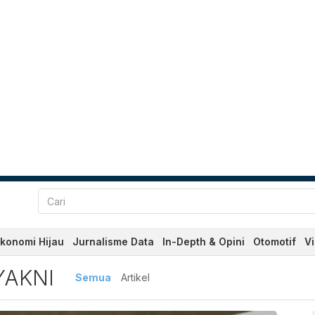
konomi Hijau
Jurnalisme Data
In-Depth & Opini
Otomotif
V
 Terbaru dan Terkini Hari 
YAKNI
Semua
Artikel