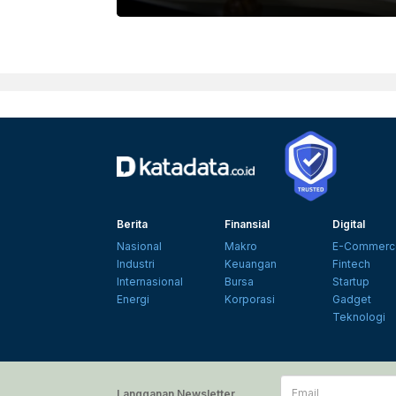
Berita
Finansial
Digital
Nasional
Makro
E-Commerc
Industri
Keuangan
Fintech
Internasional
Bursa
Startup
Energi
Korporasi
Gadget
Teknologi
Email
Langganan Newsletter