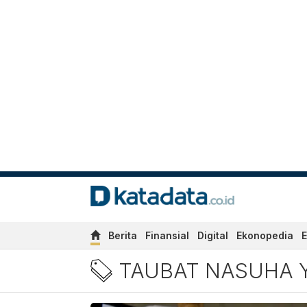
Berita
Finansial
Digital
Ekonopedia
E
Berita taubat nasuha yakni
TAUBAT NASUHA 