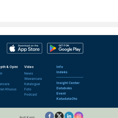
pth & Opini
Video
Info
Indeks
ah
News
i
Wawancara
Insight Center
ncara
Katalogue
Databoks
ran Khusus
Foto
Event
Podcast
KatadataOto
Ikuti Kami