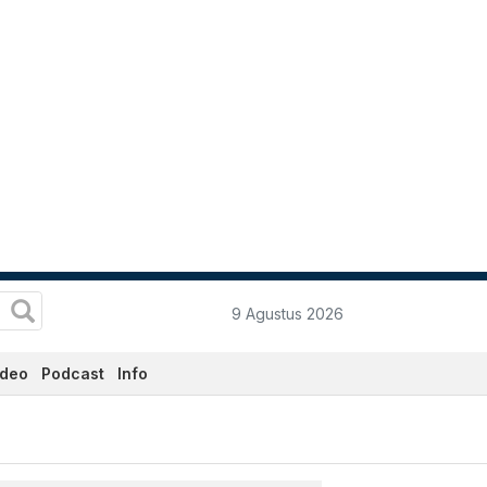
9 Agustus 2026
ideo
Podcast
Info
Ini - Katadata.co.id