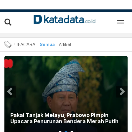
Berita Upacara Terbaru dan
UPACARA
Semua
Artikel
Pakai Tanjak Melayu, Prabowo Pimpin
Upacara Penurunan Bendera Merah Putih