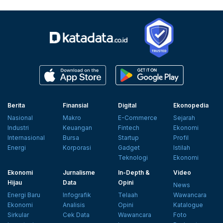
Berita
Finansial
Digital
Ekonopedia
Nasional
Makro
E-Commerce
Sejarah
Industri
Keuangan
Fintech
Ekonomi
Internasional
Bursa
Startup
Profil
Energi
Korporasi
Gadget
Istilah
Teknologi
Ekonomi
Ekonomi
Jurnalisme
In-Depth &
Video
Hijau
Data
Opini
News
Energi Baru
Infografik
Telaah
Wawancara
Ekonomi
Analisis
Opini
Katalogue
Sirkular
Cek Data
Wawancara
Foto