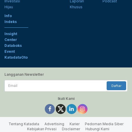
Investasi
Laporan
Podcast
Hijau
Khusus
Info
Indeks
Insight
Center
Databoks
Event
KatadataOto
Langganan Newsletter
Email
Daftar
Ikuti Kami
Tentang Katadata
Advertising
Karier
Pedoman Media Siber
Kebijakan Privasi
Disclaimer
Hubungi Kami