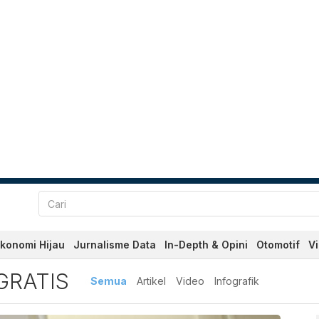
konomi Hijau
Jurnalisme Data
In-Depth & Opini
Otomotif
V
is Terbaru dan Terkini Har
GRATIS
Semua
Artikel
Video
Infografik