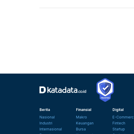
Berita
Finansial
Digital
Nasional
Makro
E-Commerc
Industri
Keuangan
Fintech
Internasional
Bursa
Startup