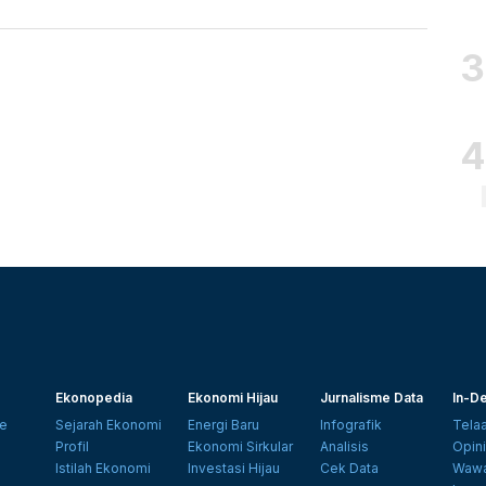
Ekonopedia
Ekonomi Hijau
Jurnalisme Data
In-De
e
Sejarah Ekonomi
Energi Baru
Infografik
Tela
Profil
Ekonomi Sirkular
Analisis
Opin
Istilah Ekonomi
Investasi Hijau
Cek Data
Wawa