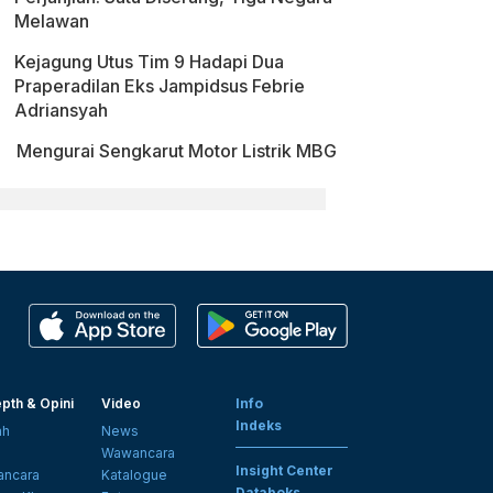
Melawan
Kejagung Utus Tim 9 Hadapi Dua
Praperadilan Eks Jampidsus Febrie
Adriansyah
Mengurai Sengkarut Motor Listrik MBG
pth & Opini
Video
Info
Indeks
ah
News
i
Wawancara
Insight Center
ncara
Katalogue
Databoks