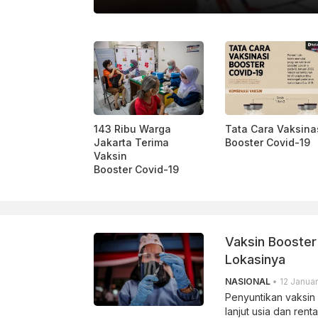
ARA FOTO/AJI STYAWAN/AWW.
143 Ribu Warga
Tata Cara Vaksina
Jakarta Terima
Booster Covid-19
Vaksin
Booster Covid-19
Vaksin Booster 
Lokasinya
NASIONAL
• 12 Januar
Penyuntikan vaksin 
lanjut usia dan renta