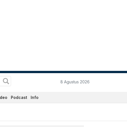
8 Agustus 2026
ideo
Podcast
Info
i Ini - Katadata.co.id