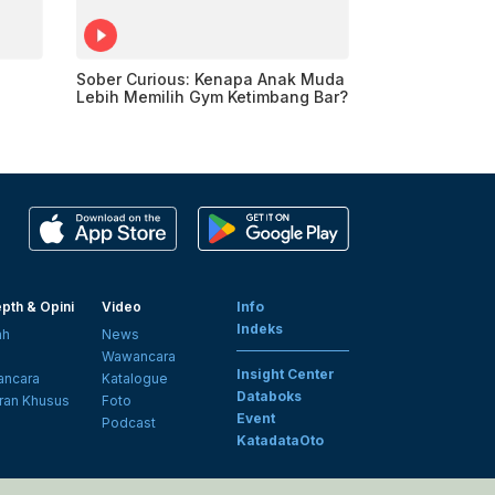
Sober Curious: Kenapa Anak Muda
Lebih Memilih Gym Ketimbang Bar?
pth & Opini
Video
Info
Indeks
ah
News
i
Wawancara
Insight Center
ncara
Katalogue
Databoks
ran Khusus
Foto
Event
Podcast
KatadataOto