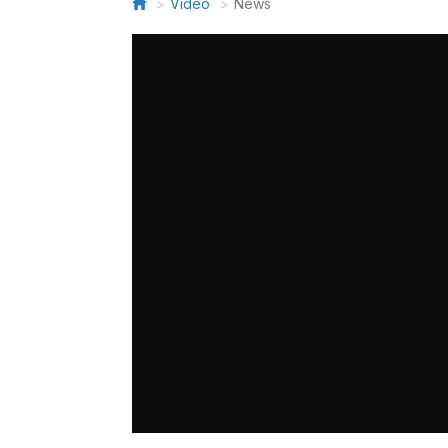
Video
News