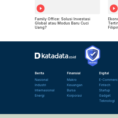
Family Office: Solusi Investasi
Ekon
Global atau Modus Baru Cuci
Terti
Uang?
Filip
Berita
Finansial
Digital
Nasional
Makro
E-Commerc
Industri
Keuangan
Fintech
Internasional
Bursa
Startup
Energi
Korporasi
Gadget
Teknologi