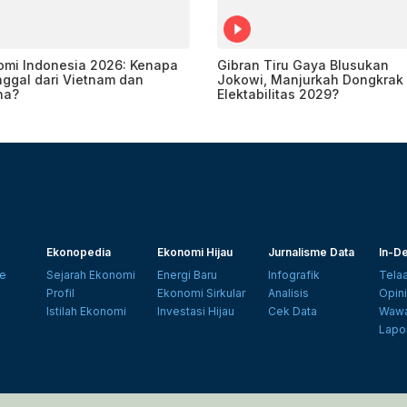
omi Indonesia 2026: Kenapa
Gibran Tiru Gaya Blusukan
nggal dari Vietnam dan
Jokowi, Manjurkah Dongkrak
ina?
Elektabilitas 2029?
Ekonopedia
Ekonomi Hijau
Jurnalisme Data
In-De
e
Sejarah Ekonomi
Energi Baru
Infografik
Tela
Profil
Ekonomi Sirkular
Analisis
Opin
Istilah Ekonomi
Investasi Hijau
Cek Data
Wawa
Lapo