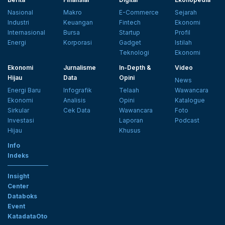
Nasional
Makro
E-Commerce
Sejarah
Industri
Keuangan
Fintech
Ekonomi
Internasional
Bursa
Startup
Profil
Energi
Korporasi
Gadget
Istilah
Teknologi
Ekonomi
Ekonomi
Jurnalisme
In-Depth &
Video
Hijau
Data
Opini
News
Energi Baru
Infografik
Telaah
Wawancara
Ekonomi
Analisis
Opini
Katalogue
Sirkular
Cek Data
Wawancara
Foto
Investasi
Laporan
Podcast
Hijau
Khusus
Info
Indeks
Insight
Center
Databoks
Event
KatadataOto