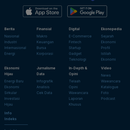
Berita
Finansial
Digital
Ekonopedia
Nasional
Makro
E-Commerce
Sejarah
Industri
Keuangan
Fintech
Ekonomi
Internasional
Bursa
Startup
Profil
Energi
Korporasi
Gadget
Istilah
Teknologi
Ekonomi
Ekonomi
Jurnalisme
In-Depth &
Video
Hijau
Data
Opini
News
Energi Baru
Infografik
Telaah
Wawancara
Ekonomi
Analisis
Opini
Katalogue
Sirkular
Cek Data
Wawancara
Foto
Investasi
Laporan
Podcast
Hijau
Khusus
Info
Indeks