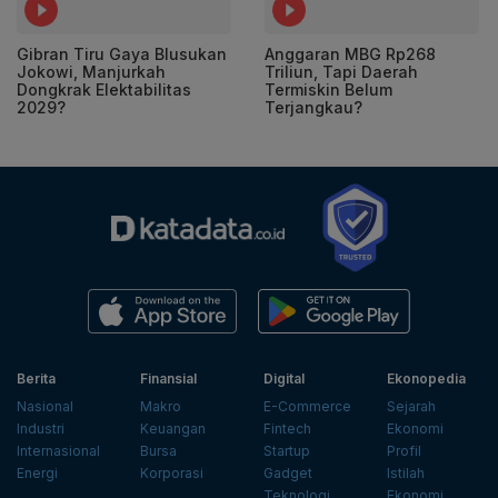
Gibran Tiru Gaya Blusukan
Anggaran MBG Rp268
Jokowi, Manjurkah
Triliun, Tapi Daerah
Dongkrak Elektabilitas
Termiskin Belum
2029?
Terjangkau?
Berita
Finansial
Digital
Ekonopedia
Nasional
Makro
E-Commerce
Sejarah
Industri
Keuangan
Fintech
Ekonomi
Internasional
Bursa
Startup
Profil
Energi
Korporasi
Gadget
Istilah
Teknologi
Ekonomi