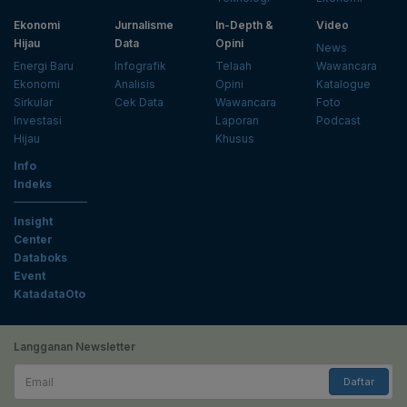
Ekonomi
Jurnalisme
In-Depth &
Video
Hijau
Data
Opini
News
Energi Baru
Infografik
Telaah
Wawancara
Ekonomi
Analisis
Opini
Katalogue
Sirkular
Cek Data
Wawancara
Foto
Investasi
Laporan
Podcast
Hijau
Khusus
Info
Indeks
Insight
Center
Databoks
Event
KatadataOto
Langganan Newsletter
Email
Daftar