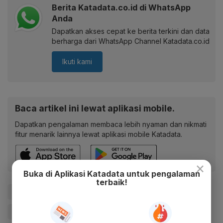
Berita Katadata.co.id di WhatsApp
Anda
Dapatkan akses cepat ke berita terkini dan data
berharga dari WhatsApp Channel Katadata.co.id
Ikuti kami
Baca artikel ini lewat aplikasi mobile.
Dapatkan pengalaman membaca lebih nyaman dan nikmati
fitur menarik lainnya lewat aplikasi mobile Katadata.
×
Buka di Aplikasi Katadata untuk pengalaman
terbaik!
#DBD
#Demam Berdarah
#Kesehatan
#Kementerian Kesehatan
#Kemenkes
#Update Me