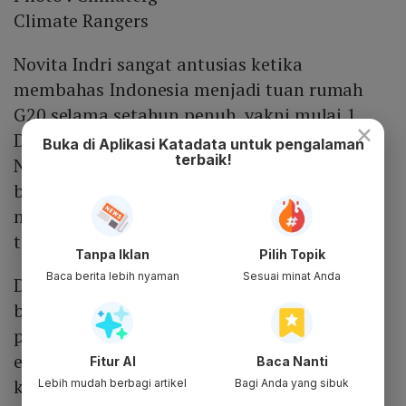
Climate Rangers
Novita Indri sangat antusias ketika
membahas Indonesia menjadi tuan rumah
G20 selama setahun penuh, yakni mulai 1
×
Desember 2021 hingga KTT G20 pada
Buka di Aplikasi Katadata untuk pengalaman
terbaik!
November 2022. Seperti diketahui
bahwa Kelompok G20 merupakan kumpulan
negara-negara dengan perekonomian
terbesar di dunia.
Tanpa Iklan
Pilih Topik
Baca berita lebih nyaman
Sesuai minat Anda
Dengan demikian, G20 memiliki pengaruh
besar dalam mengatasi berbagai
permasalahan global, terutama ancaman
eksistensial terbesar umat manusia yakni
Fitur AI
Baca Nanti
krisis iklim. Menurut Novita, ini adalah
Lebih mudah berbagi artikel
Bagi Anda yang sibuk