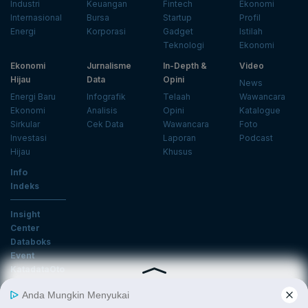
Industri
Keuangan
Fintech
Ekonomi
Internasional
Bursa
Startup
Profil
Energi
Korporasi
Gadget
Istilah
Teknologi
Ekonomi
Ekonomi
Jurnalisme
In-Depth &
Video
Hijau
Data
Opini
News
Energi Baru
Infografik
Telaah
Wawancara
Ekonomi
Analisis
Opini
Katalogue
Sirkular
Cek Data
Wawancara
Foto
Investasi
Laporan
Podcast
Hijau
Khusus
Info
Indeks
Insight
Center
Databoks
Event
KatadataOto