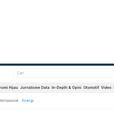
nomi Hijau
Jurnalisme Data
In-Depth & Opini
Otomotif
Video
nternasional
Energi