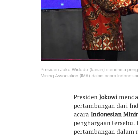
Presiden Joko Widodo (kanan) menerima pengha
Mining Association (IMA) dalam acara Indonesian
Presiden
Jokowi
mendap
pertambangan dari Ind
acara
Indonesian Mini
penghargaan tersebut l
pertambangan dalam n