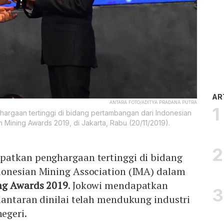
AR
ANTARA FOTO/ADITYA PRADANA PUTRA
rgaan tertinggi di bidang pertambangan dari Indonesian
 Mining Awards 2019, di Jakarta, Rabu (20/11/2019).
atkan penghargaan tertinggi di bidang
onesian Mining Association (IMA) dalam
ng Awards 2019
. Jokowi mendapatkan
antaran dinilai telah mendukung industri
egeri.