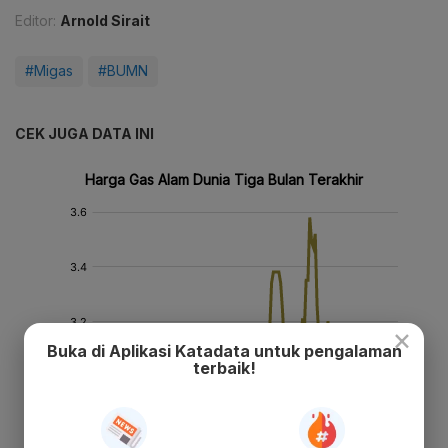
Editor:
Arnold Sirait
#Migas
#BUMN
CEK JUGA DATA INI
×
Buka di Aplikasi Katadata untuk pengalaman
terbaik!