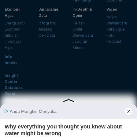
Teknologi
Ekonomi
Ekonomi
Jurnalisme
In-Depth &
Video
Hijau
Data
Opini
News
Energi Baru
Infografik
Telaah
Wawancara
Ekonomi
Analisis
Opini
Katalogue
Sirkular
Cek Data
Wawancara
Foto
Investasi
Laporan
Podcast
Hijau
Khusus
Info
Indeks
Insight
Center
Databoks
Event
KatadataOto
Langganan Newsletter
Email
Daftar