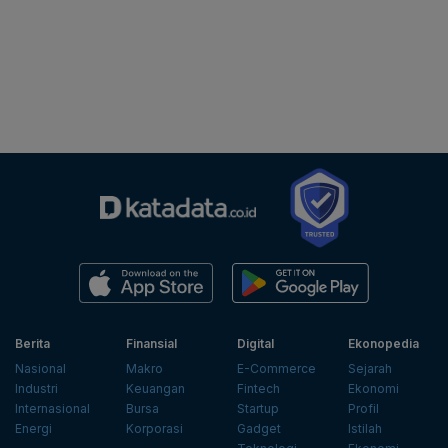
Berita
Finansial
Digital
Ekonopedia
Nasional
Makro
E-Commerce
Sejarah
Industri
Keuangan
Fintech
Ekonomi
Internasional
Bursa
Startup
Profil
Energi
Korporasi
Gadget
Istilah