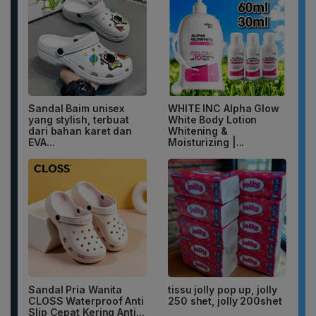
Sandal Baim unisex
WHITE INC Alpha Glow
yang stylish, terbuat
White Body Lotion
dari bahan karet dan
Whitening &
EVA...
Moisturizing |...
Sandal Pria Wanita
tissu jolly pop up, jolly
CLOSS Waterproof Anti
250 shet, jolly 200shet
Slip Cepat Kering Anti...