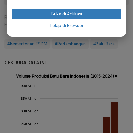
Buka di Aplikasi
Reporter:
Verda Nano Setiawan
Editor:
Febrina Ratna Iskana
Tetap di Browser
#Kementerian ESDM
#Pertambangan
#Batu Bara
CEK JUGA DATA INI