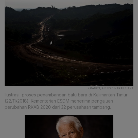
KATADATA/AJENG DINAR ULFIANA
Ilustrasi, proses penambangan batu bara di Kalimantan Timur
(22/11/2018). Kementerian ESDM menerima pengajuan
perubahan RKAB 2020 dari 32 perusahaan tambang.