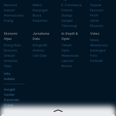
Nasional
Makro
E-Commerce
Sejarah
Industri
Keuangan
Fintech
Ekonomi
Internasional
Bursa
Startup
Profil
Energi
Korporasi
Gadget
Istilah
Teknologi
Ekonomi
Ekonomi
Jurnalisme
In-Depth &
Video
Hijau
Data
Opini
News
Energi Baru
Infografik
Telaah
Wawancara
Ekonomi
Analisis
Opini
Katalogue
Sirkular
Cek Data
Wawancara
Foto
Investasi
Laporan
Podcast
Hijau
Khusus
Info
Indeks
Insight
Center
Databoks
Event
KatadataOto