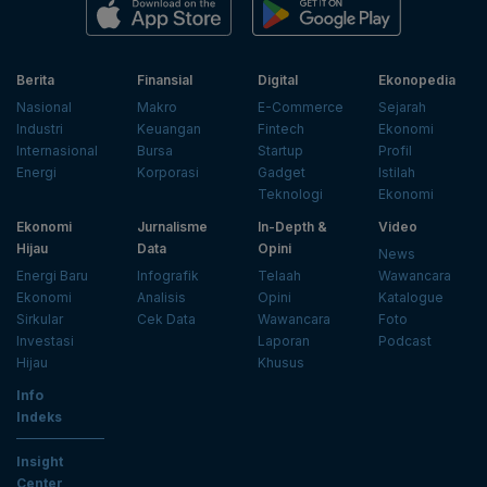
Berita
Finansial
Digital
Ekonopedia
Nasional
Makro
E-Commerce
Sejarah
Industri
Keuangan
Fintech
Ekonomi
Internasional
Bursa
Startup
Profil
Energi
Korporasi
Gadget
Istilah
Teknologi
Ekonomi
Ekonomi
Jurnalisme
In-Depth &
Video
Hijau
Data
Opini
News
Energi Baru
Infografik
Telaah
Wawancara
Ekonomi
Analisis
Opini
Katalogue
Sirkular
Cek Data
Wawancara
Foto
Investasi
Laporan
Podcast
Hijau
Khusus
Info
Indeks
Insight
Center