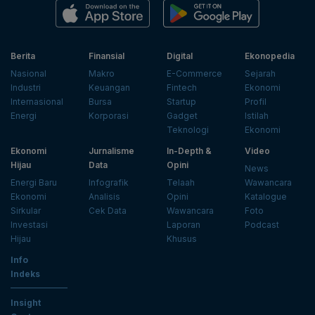
Berita
Finansial
Digital
Ekonopedia
Nasional
Makro
E-Commerce
Sejarah
Industri
Keuangan
Fintech
Ekonomi
Internasional
Bursa
Startup
Profil
Energi
Korporasi
Gadget
Istilah
Teknologi
Ekonomi
Ekonomi
Jurnalisme
In-Depth &
Video
Hijau
Data
Opini
News
Energi Baru
Infografik
Telaah
Wawancara
Ekonomi
Analisis
Opini
Katalogue
Sirkular
Cek Data
Wawancara
Foto
Investasi
Laporan
Podcast
Hijau
Khusus
Info
Indeks
Insight