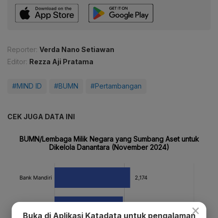
Reporter:
Verda Nano Setiawan
Editor:
Rezza Aji Pratama
#MIND ID
#BUMN
#Pertambangan
CEK JUGA DATA INI
×
Buka di Aplikasi Katadata untuk pengalaman