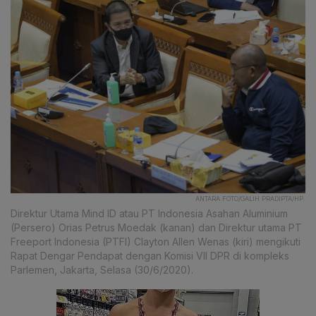
ANTARA FOTO/GALIH PRADIPTA/HP.
Direktur Utama Mind ID atau PT Indonesia Asahan Aluminium
(Persero) Orias Petrus Moedak (kanan) dan Direktur utama PT
Freeport Indonesia (PTFI) Clayton Allen Wenas (kiri) mengikuti
Rapat Dengar Pendapat dengan Komisi VII DPR di kompleks
Parlemen, Jakarta, Selasa (30/6/2020).