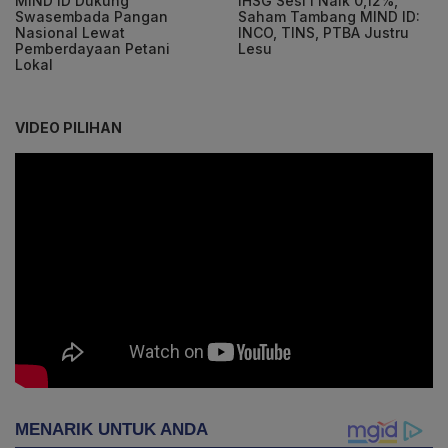
MIND ID Dukung
IHSG Sesi I Naik 0,12%,
Swasembada Pangan
Saham Tambang MIND ID:
Nasional Lewat
INCO, TINS, PTBA Justru
Pemberdayaan Petani
Lesu
Lokal
VIDEO PILIHAN