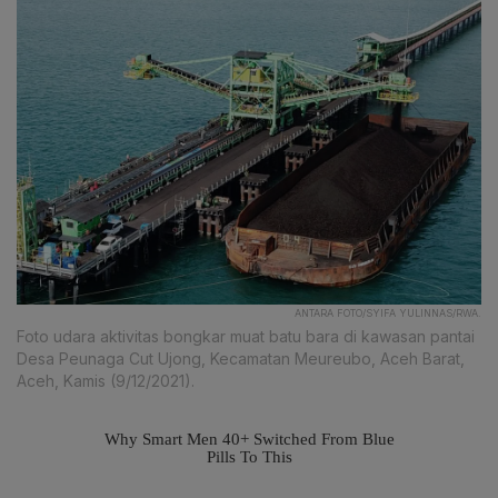
ANTARA FOTO/SYIFA YULINNAS/RWA.
Foto udara aktivitas bongkar muat batu bara di kawasan pantai
Desa Peunaga Cut Ujong, Kecamatan Meureubo, Aceh Barat,
Aceh, Kamis (9/12/2021).