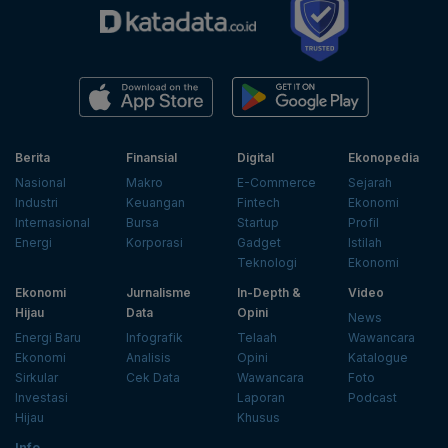
Berita
Finansial
Digital
Ekonopedia
Nasional
Makro
E-Commerce
Sejarah
Industri
Keuangan
Fintech
Ekonomi
Internasional
Bursa
Startup
Profil
Energi
Korporasi
Gadget
Istilah
Teknologi
Ekonomi
Ekonomi
Jurnalisme
In-Depth &
Video
Hijau
Data
Opini
News
Energi Baru
Infografik
Telaah
Wawancara
Ekonomi
Analisis
Opini
Katalogue
Sirkular
Cek Data
Wawancara
Foto
Investasi
Laporan
Podcast
Hijau
Khusus
Info