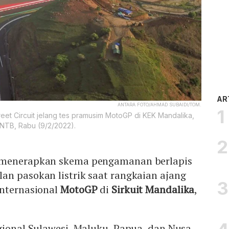
AR
ANTARA FOTO/AHMAD SUBAIDI/TOM.
reet Circuit jelang tes pramusim MotoGP di KEK Mandalika,
 NTB, Rabu (9/2/2022).
 menerapkan skema pengamanan berlapis
an pasokan listrik saat rangkaian ajang
internasional
MotoGP
di
Sirkuit Mandalika
,
gional Sulawesi, Maluku, Papua, dan Nusa