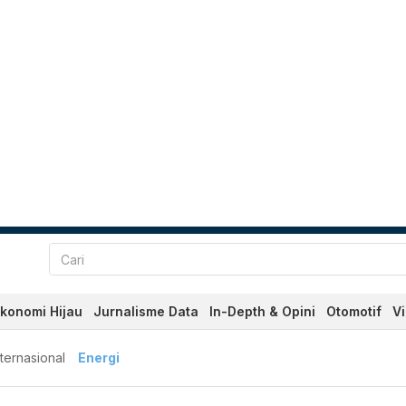
konomi Hijau
Jurnalisme Data
In-Depth & Opini
Otomotif
V
nternasional
Energi