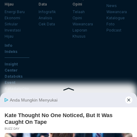
Hijau
Data
Opini
News
Energi Baru
Infografik
Telaah
Wawancara
Ekonomi
Analisis
Opini
Katalogue
Sirkular
Cek Data
Wawancara
Foto
Investasi
Laporan
Podcast
Hijau
Khusus
Info
Indeks
Insight
Center
Databoks
Event
KatadataOto
Langganan Newsletter
Email
Daftar
Ikuti Kami