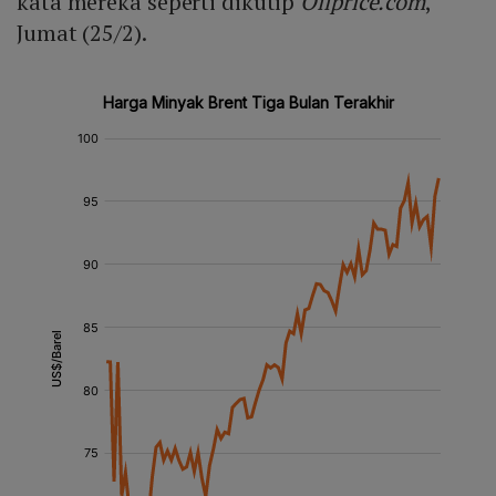
kata mereka seperti dikutip
Oilprice.com
,
Jumat (25/2).