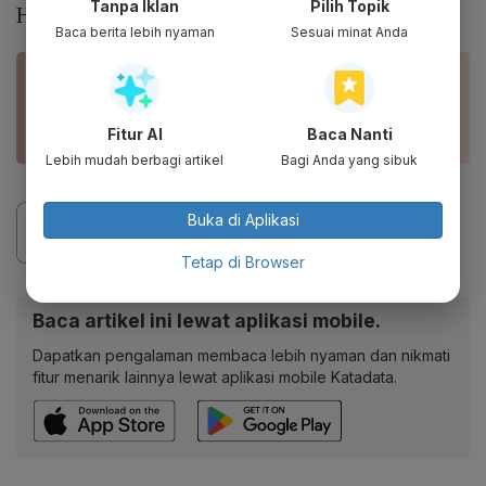
Tanpa Iklan
Pilih Topik
Hay.
Baca berita lebih nyaman
Sesuai minat Anda
BACA JUGA
Harga Minyak Mentah Tembus US$100/Barel,
Tertinggi Sejak 2014
Fitur AI
Baca Nanti
Lebih mudah berbagi artikel
Bagi Anda yang sibuk
Buka di Aplikasi
Tetap di Browser
Baca artikel ini lewat aplikasi mobile.
Dapatkan pengalaman membaca lebih nyaman dan nikmati
fitur menarik lainnya lewat aplikasi mobile Katadata.