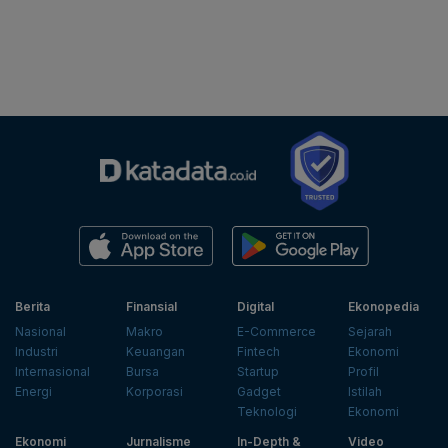
Berita
Finansial
Digital
Ekonopedia
Nasional
Makro
E-Commerce
Sejarah
Industri
Keuangan
Fintech
Ekonomi
Internasional
Bursa
Startup
Profil
Energi
Korporasi
Gadget
Istilah
Teknologi
Ekonomi
Ekonomi
Jurnalisme
In-Depth &
Video