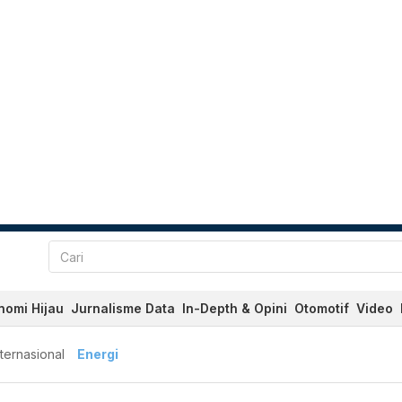
nomi Hijau
Jurnalisme Data
In-Depth & Opini
Otomotif
Video
nternasional
Energi