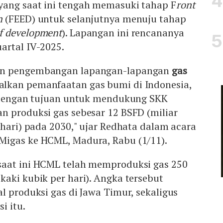
ang saat ini tengah memasuki tahap F
ront
n
(FEED) untuk selanjutnya menuju tahap
f development
). Lapangan ini rencananya
artal IV-2025.
an pengembangan lapangan-lapangan
gas
lkan pemanfaatan gas bumi di Indonesia,
i dengan tujuan untuk mendukung SKK
n produksi gas sebesar 12 BSFD (miliar
 hari) pada 2030," ujar Redhata dalam acara
Migas ke HCML, Madura, Rabu (1/11).
aat ini HCML telah memproduksi gas 250
aki kubik per hari). Angka tersebut
l produksi gas di Jawa Timur, sekaligus
si itu.