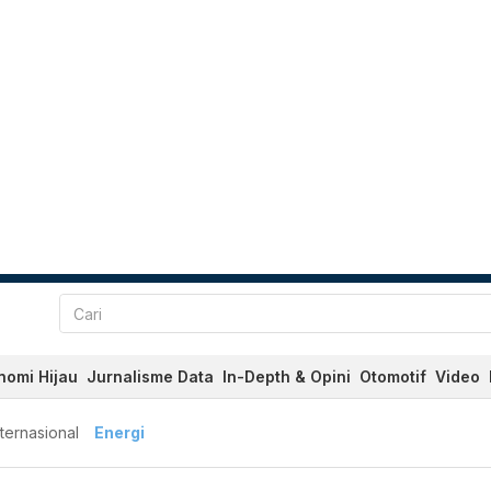
nomi Hijau
Jurnalisme Data
In-Depth & Opini
Otomotif
Video
nternasional
Energi