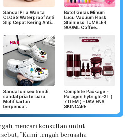
Sandal Pria Wanita
Botol Gelas Minum
CLOSS Waterproof Anti
Lucu Vacuum Flask
Slip Cepat Kering Anti...
Stainless TUMBLER
900ML Coffee...
Sandal unisex trendi,
Complete Package -
sandal pria terbaru.
Puragen hybright-XT (
Motif kartun
7 ITEM ) - DAVIENA
berpendar.
SKINCARE
engah mencari konsultan untuk
rsebut, “Kami tengah berusaha