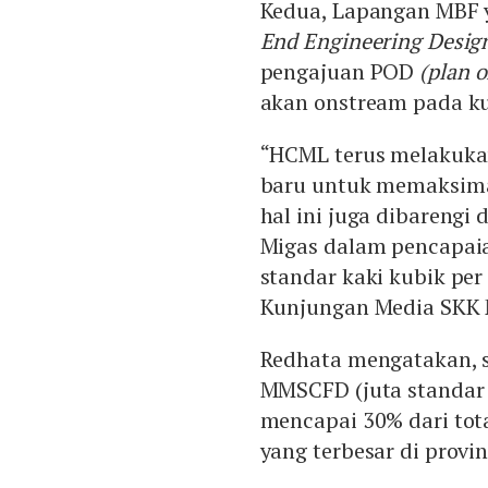
Kedua, Lapangan MBF y
End Engineering Desig
pengajuan POD
(plan o
akan onstream pada ku
“HCML terus melakuk
baru untuk memaksima
hal ini juga dibareng
Migas dalam pencapaia
standar kaki kubik per
Kunjungan Media SKK 
Redhata mengatakan, s
MMSCFD (juta standar k
mencapai 30% dari tota
yang terbesar di provin