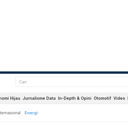
nomi Hijau
Jurnalisme Data
In-Depth & Opini
Otomotif
Video
nternasional
Energi