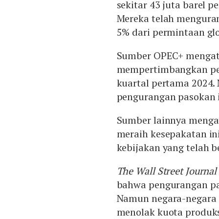
sekitar 43 juta barel p
Mereka telah mengurang
5% dari permintaan glo
Sumber OPEC+ mengata
mempertimbangkan pen
kuartal pertama 2024.
pengurangan pasokan i
Sumber lainnya meng
meraih kesepakatan i
kebijakan yang telah b
The Wall Street Journal
bahwa pengurangan pas
Namun negara-negara a
menolak kuota produks