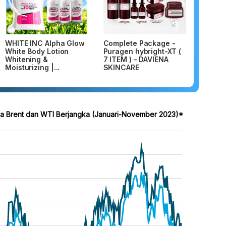
WHITE INC Alpha Glow
Complete Package -
White Body Lotion
Puragen hybright-XT (
Whitening &
7 ITEM ) - DAVIENA
Moisturizing |...
SKINCARE