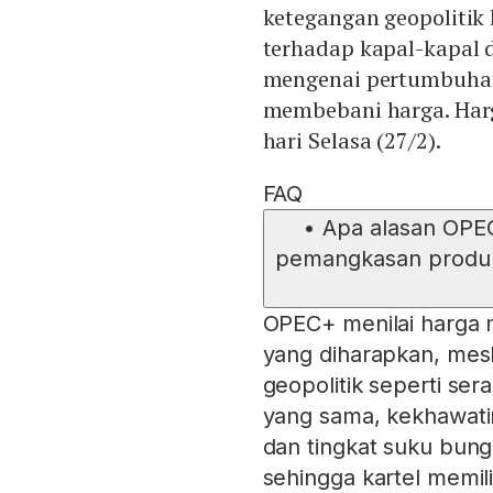
ketegangan geopolitik
terhadap kapal-kapal 
mengenai pertumbuhan
membebani harga. Harg
hari Selasa (27/2).
FAQ
•
Apa alasan OP
pemangkasan produks
OPEC+ menilai harga 
yang diharapkan, mes
geopolitik seperti ser
yang sama, kekhawati
dan tingkat suku bun
sehingga kartel mem