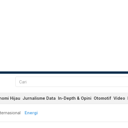
nomi Hijau
Jurnalisme Data
In-Depth & Opini
Otomotif
Video
nternasional
Energi