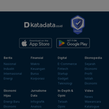
Berita
Finansial
Digital
Ekonopedia
Nasional
Makro
E-Commerce
Sejarah
Industri
Keuangan
Fintech
Ekonomi
Internasional
Bursa
Startup
Profil
Energi
Korporasi
Gadget
Istilah
Teknologi
Ekonomi
Ekonomi
Jurnalisme
In-Depth &
Video
Hijau
Data
Opini
News
Energi Baru
Infografik
Telaah
Wawancara
Ekonomi
Analisis
Opini
Katalogue