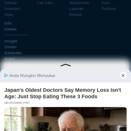
Sirkular
Cek Data
Wawancara
Foto
Investasi
Laporan
Podcast
Hijau
Khusus
Info
Indeks
Insight
Center
Databoks
Event
KatadataOto
Langganan Newsletter
Email
Daftar
Ikuti Kami
Tentang Katadata
Advertising
Karier
Pedoman Media Siber