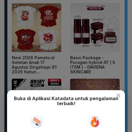
New 2026 Pamelo.id
Basic Package -
Setelan Anak 17
Puragen hybrid-XT ( 5
Agustus Dirgahayu 81
ITEM ) - DAVIENA
2026 Katun...
SKINCARE
×
Buka di Aplikasi Katadata untuk pengalaman
terbaik!