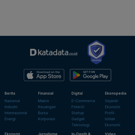
Berita
Finansial
Digital
Ekonopedia
Nasional
Makro
E-Commerce
Sejarah
Industri
Keuangan
Fintech
Ekonomi
Internasional
Bursa
Startup
Profil
Energi
Korporasi
Gadget
Istilah
Teknologi
Ekonomi
Ekonomi
Jurnalisme
In-Depth &
Video