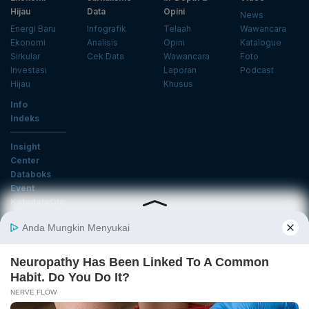
Hijau
Data
Opini
News
Energi Baru
Infografik
Telaah
Wawancara
Ekonomi
Analisis
Opini
Katalogue
Sirkular
Cek Data
Wawancara
Foto
Investasi
Laporan
Podcast
Hijau
Khusus
Info
Indeks
Insight
Center
Databoks
Event
KatadataOto
Langganan Newsletter
Email
Daftar
Ikuti Kami