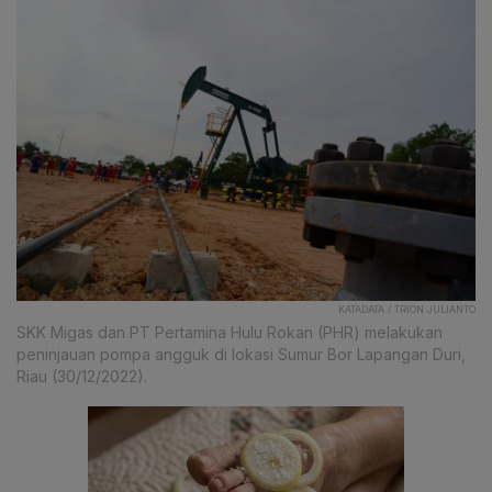
KATADATA / TRION JULIANTO
SKK Migas dan PT Pertamina Hulu Rokan (PHR) melakukan
peninjauan pompa angguk di lokasi Sumur Bor Lapangan Duri,
Riau (30/12/2022).