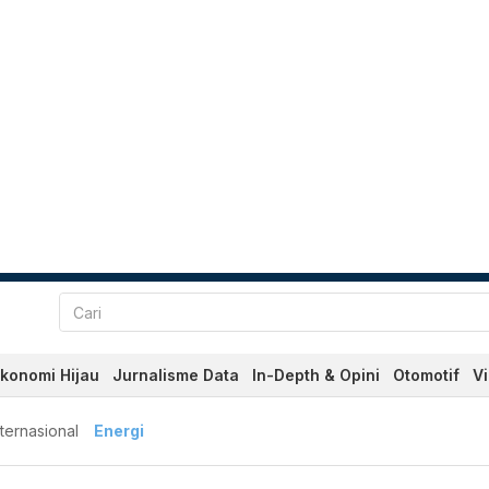
konomi Hijau
Jurnalisme Data
In-Depth & Opini
Otomotif
V
nternasional
Energi