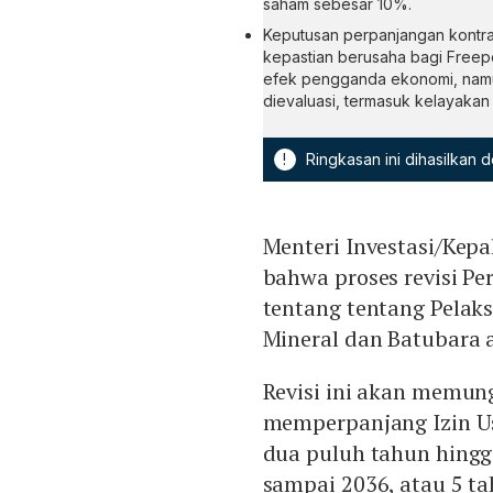
saham sebesar 10%.
Keputusan perpanjangan kontrak
kepastian berusaha bagi Freepo
efek pengganda ekonomi, namu
dievaluasi, termasuk kelayakan 
!
Ringkasan ini dihasilkan
Menteri Investasi/Kep
bahwa proses revisi P
tentang tentang Pela
Mineral dan Batubara 
Revisi ini akan memun
memperpanjang Izin U
dua puluh tahun hingg
sampai 2036, atau 5 ta