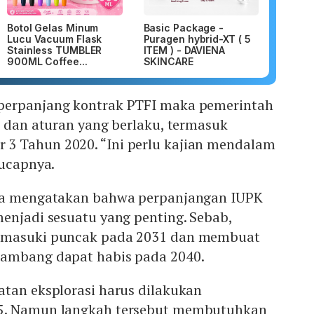
Botol Gelas Minum
Basic Package -
Lucu Vacuum Flask
Puragen hybrid-XT ( 5
Stainless TUMBLER
ITEM ) - DAVIENA
900ML Coffee...
SKINCARE
perpanjang kontrak PTFI maka pemerintah
i dan aturan yang berlaku, termasuk
3 Tahun 2020. “Ini perlu kajian mendalam
 ucapnya.
uga mengatakan bahwa perpanjangan IUPK
enjadi sesuatu yang penting. Sebab,
emasuki puncak pada 2031 dan membuat
tambang dapat habis pada 2040.
atan eksplorasi harus dilakukan
5. Namun langkah tersebut membutuhkan