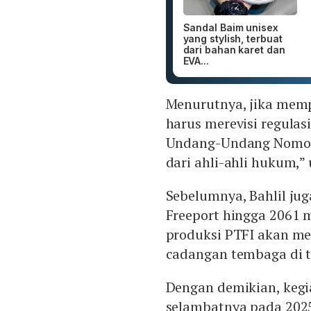
Sandal Baim unisex
yang stylish, terbuat
dari bahan karet dan
EVA...
Menurutnya, jika mem
harus merevisi regulas
Undang-Undang Nomor 
dari ahli-ahli hukum,”
Sebelumnya, Bahlil j
Freeport hingga 2061 m
produksi PTFI akan m
cadangan tembaga di 
Dengan demikian, kegi
selambatnya pada 202