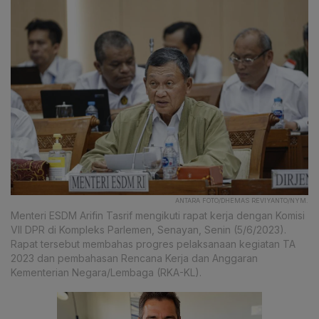
ANTARA FOTO/DHEMAS REVIYANTO/NYM.
Menteri ESDM Arifin Tasrif mengikuti rapat kerja dengan Komisi
VII DPR di Kompleks Parlemen, Senayan, Senin (5/6/2023).
Rapat tersebut membahas progres pelaksanaan kegiatan TA
2023 dan pembahasan Rencana Kerja dan Anggaran
Kementerian Negara/Lembaga (RKA-KL).