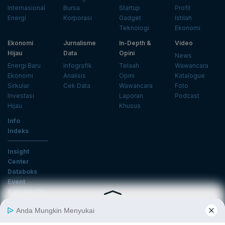
Internasional
Bursa
Startup
Profil
Energi
Korporasi
Gadget
Istilah
Teknologi
Ekonomi
Ekonomi
Jurnalisme
In-Depth &
Video
Hijau
Data
Opini
News
Energi Baru
Infografik
Telaah
Wawancara
Ekonomi
Analisis
Opini
Katalogue
Sirkular
Cek Data
Wawancara
Foto
Investasi
Laporan
Podcast
Hijau
Khusus
Info
Indeks
Insight
Center
Databoks
Event
KatadataOto
Langganan Newsletter