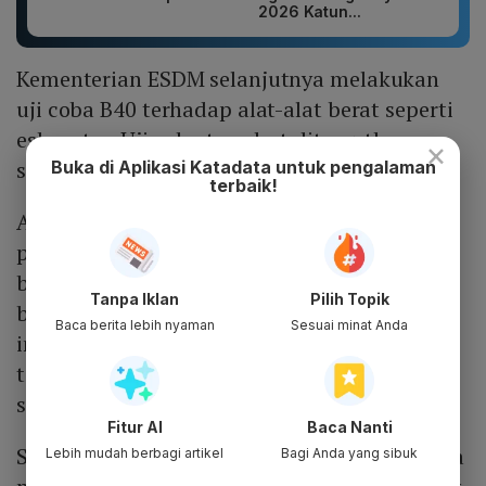
2026 Katun...
Kementerian ESDM selanjutnya melakukan
uji coba B40 terhadap alat-alat berat seperti
eskavator. Uji coba tersebut ditargetkan
×
selesai hingga Desember 2024.
Buka di Aplikasi Katadata untuk pengalaman
terbaik!
Arifin mengatakan pihaknya sudah siap jika
pemerintah mendorong adanya peningkatan
besaran bauran minyak sawit hingga 40% ke
Tanpa Iklan
Pilih Topik
bahan bakar solar. Dia berharap
Baca berita lebih nyaman
Sesuai minat Anda
implementasu B40 dapat berjalan mulai
tahun depan. "Kalau dari Kementerian ESDM
siap," ujarnya.
Fitur AI
Baca Nanti
Sebelumnya, Prabowo mengatakan Indonesia
Lebih mudah berbagi artikel
Bagi Anda yang sibuk