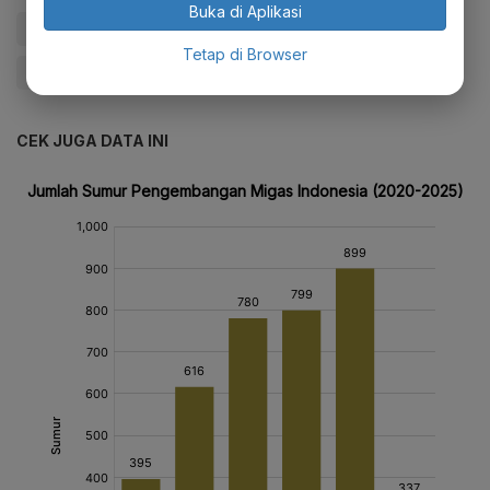
Buka di Aplikasi
#Lifting Migas
#Lifting Minyak
#Lifting Gas
Tetap di Browser
#Give Me Perspective
CEK JUGA DATA INI