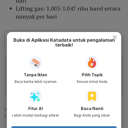
hari
Lifting gas: 1.003-1.047 ribu barel setara
minyak per hari
×
Buka di Aplikasi Katadata untuk pengalaman
terbaik!
Baca artikel ini lewat aplikasi mobile.
Dapatkan pengalaman membaca lebih nyaman dan nikmati
Tanpa Iklan
Pilih Topik
fitur menarik lainnya lewat aplikasi mobile Katadata.
Baca berita lebih nyaman
Sesuai minat Anda
Fitur AI
Baca Nanti
Reporter:
Mela Syaharani
Lebih mudah berbagi artikel
Bagi Anda yang sibuk
Editor:
Happy Fajrian