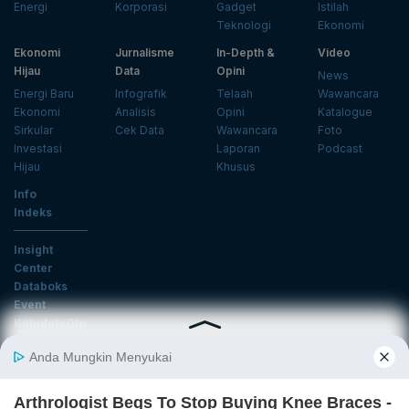
Energi
Korporasi
Gadget
Istilah
Teknologi
Ekonomi
Ekonomi
Jurnalisme
In-Depth &
Video
Hijau
Data
Opini
News
Energi Baru
Infografik
Telaah
Wawancara
Ekonomi
Analisis
Opini
Katalogue
Sirkular
Cek Data
Wawancara
Foto
Investasi
Laporan
Podcast
Hijau
Khusus
Info
Indeks
Insight
Center
Databoks
Event
KatadataOto
Langganan Newsletter
Email