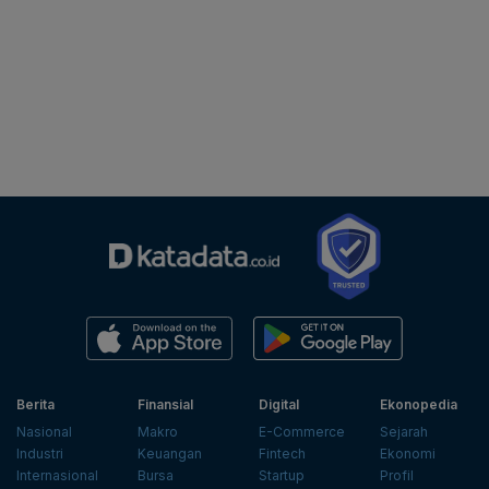
Berita
Finansial
Digital
Ekonopedia
Nasional
Makro
E-Commerce
Sejarah
Industri
Keuangan
Fintech
Ekonomi
Internasional
Bursa
Startup
Profil