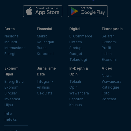
Berita
Finansial
Digital
Ekonopedia
Nasional
Makro
E-Commerce
Sejarah
Industri
Keuangan
Fintech
Ekonomi
Internasional
Bursa
Startup
Profil
Energi
Korporasi
Gadget
Istilah
Teknologi
Ekonomi
Ekonomi
Jurnalisme
In-Depth &
Video
Hijau
Data
Opini
News
Energi Baru
Infografik
Telaah
Wawancara
Ekonomi
Analisis
Opini
Katalogue
Sirkular
Cek Data
Wawancara
Foto
Investasi
Laporan
Podcast
Hijau
Khusus
Info
Indeks