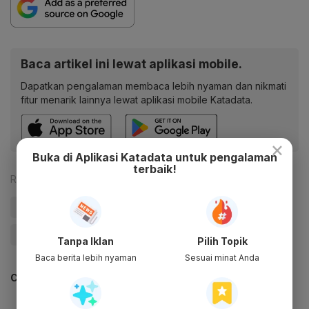
Baca artikel ini lewat aplikasi mobile.
Dapatkan pengalaman membaca lebih nyaman dan nikmati
fitur menarik lainnya lewat aplikasi mobile Katadata.
×
Buka di Aplikasi Katadata untuk pengalaman
terbaik!
Reporter:
Antara
#Lifting Minyak
#Pertamina Hulu Energi
#Pertamina
#Lifting Migas
#PHE
#Update Me
Tanpa Iklan
Pilih Topik
Baca berita lebih nyaman
Sesuai minat Anda
CEK JUGA DATA INI