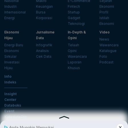
Nasional
Makro
E-Commerce
Sejarah
Industri
Keuangan
Fintech
Ekonomi
Internasional
Bursa
Startup
Profil
Energi
Korporasi
Gadget
Istilah
Teknologi
Ekonomi
Ekonomi
Jurnalisme
In-Depth &
Video
Hijau
Data
Opini
News
Energi Baru
Infografik
Telaah
Wawancara
Ekonomi
Analisis
Opini
Katalogue
Sirkular
Cek Data
Wawancara
Foto
Investasi
Laporan
Podcast
Hijau
Khusus
Info
Indeks
Insight
Center
Databoks
Event
KatadataOto