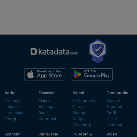
Berita
Finansial
Digital
Ekonopedia
Nasional
Makro
E-Commerce
Sejarah
Industri
Keuangan
Fintech
Ekonomi
Internasional
Bursa
Startup
Profil
Energi
Korporasi
Gadget
Istilah
Teknologi
Ekonomi
Ekonomi
Jurnalisme
In-Depth &
Video