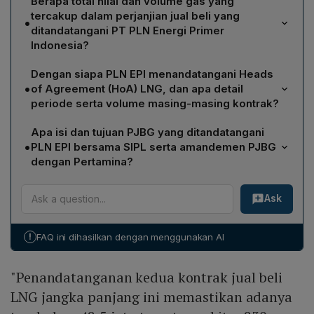
Berapa total nilai dan volume gas yang
tercakup dalam perjanjian jual beli yang
•
ditandatangani PT PLN Energi Primer
Indonesia?
Nilai total perjanjian gas mencapai Rp 360 triliun
Dengan siapa PLN EPI menandatangani Heads
dengan volume tambahan sebesar 48,5 juta ton atau
•
of Agreement (HoA) LNG, dan apa detail
sekitar 830 kargo LNG untuk periode 2027–2047.
periode serta volume masing-masing kontrak?
PLN EPI menandatangani HoA LNG dengan South Hub
Apa isi dan tujuan PJBG yang ditandatangani
LNG untuk periode 2027–2037 dengan volume 11 MT
•
PLN EPI bersama SIPL serta amandemen PJBG
atau sekitar 190 kargo LNG, serta dengan Masela PSC
dengan Pertamina?
untuk kontrak 15 tahun sejak COD sekitar 2032 dengan
PJBG dengan Saka Indonesia Pangkah Limited (SIPL)
volume 37,5 MT atau setara 640 kargo LNG.
Ask
mengatur suplai gas 7‑10 MMSCFD ke PLTGU Gresik
untuk 2026‑2029. Amandemen PJBG dengan PT
Pertamina menyesuaikan alokasi gas dari Kementerian
!
FAQ ini dihasilkan dengan menggunakan AI
ESDM bagi PLTGU Tanjung Batu dan Bontang tanpa
mengubah volume maupun harga, guna memastikan
"Penandatanganan kedua kontrak jual beli
pasokan energi primer yang berkelanjutan.
LNG jangka panjang ini memastikan adanya