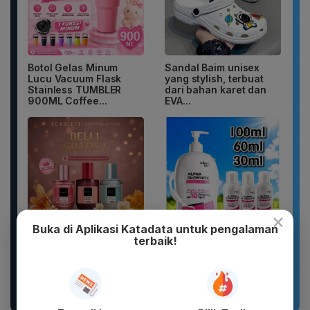
Botol Gelas Minum
Sandal Baim unisex
Lucu Vacuum Flask
yang stylish, terbuat
Stainless TUMBLER
dari bahan karet dan
900ML Coffee...
EVA...
×
Buka di Aplikasi Katadata untuk pengalaman
terbaik!
DIKIRIM 2 BOTOL
WHITE INC Alpha Glow
PARFUM SCARLETT
White Body Lotion
PARFUM WANITA
Whitening &
PARFUM PRIA WANGI
Moisturizing |...
TAHAN...