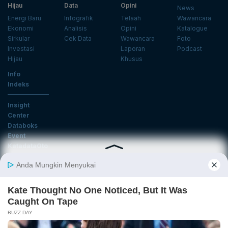
Hijau
Data
Opini
News
Energi Baru
Infografik
Telaah
Wawancara
Ekonomi
Analisis
Opini
Katalogue
Sirkular
Cek Data
Wawancara
Foto
Investasi
Laporan
Podcast
Hijau
Khusus
Info
Indeks
Insight
Center
Databoks
Event
KatadataOto
Langganan Newsletter
Email
Daftar
Ikuti Kami