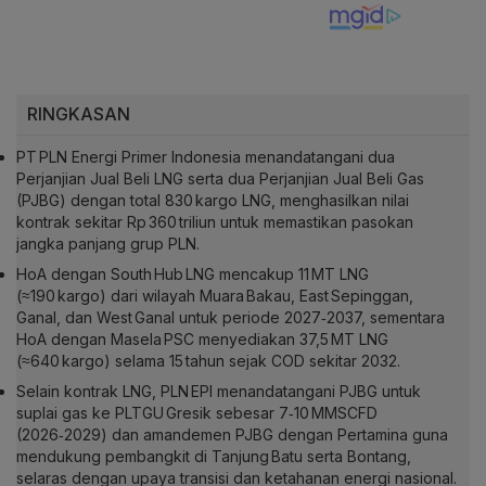
RINGKASAN
PT PLN Energi Primer Indonesia menandatangani dua
Perjanjian Jual Beli LNG serta dua Perjanjian Jual Beli Gas
(PJBG) dengan total 830 kargo LNG, menghasilkan nilai
kontrak sekitar Rp 360 triliun untuk memastikan pasokan
jangka panjang grup PLN.
HoA dengan South Hub LNG mencakup 11 MT LNG
(≈190 kargo) dari wilayah Muara Bakau, East Sepinggan,
Ganal, dan West Ganal untuk periode 2027‑2037, sementara
HoA dengan Masela PSC menyediakan 37,5 MT LNG
(≈640 kargo) selama 15 tahun sejak COD sekitar 2032.
Selain kontrak LNG, PLN EPI menandatangani PJBG untuk
suplai gas ke PLTGU Gresik sebesar 7‑10 MMSCFD
(2026‑2029) dan amandemen PJBG dengan Pertamina guna
mendukung pembangkit di Tanjung Batu serta Bontang,
selaras dengan upaya transisi dan ketahanan energi nasional.