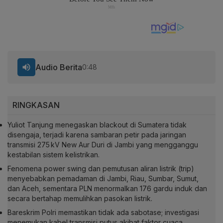
Audio Berita
0:48
RINGKASAN
Yuliot Tanjung menegaskan blackout di Sumatera tidak
disengaja, terjadi karena sambaran petir pada jaringan
transmisi 275 kV New Aur Duri di Jambi yang mengganggu
kestabilan sistem kelistrikan.
Fenomena power swing dan pemutusan aliran listrik (trip)
menyebabkan pemadaman di Jambi, Riau, Sumbar, Sumut,
dan Aceh, sementara PLN menormalkan 176 gardu induk dan
secara bertahap memulihkan pasokan listrik.
Bareskrim Polri memastikan tidak ada sabotase; investigasi
menemukan kabel transmisi putus akibat faktor cuaca,