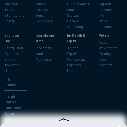
Nasional
Makro
E-Commerce
Sejarah
Industri
Keuangan
Fintech
Ekonomi
Internasional
Bursa
Startup
Profil
Energi
Korporasi
Gadget
Istilah
Teknologi
Ekonomi
Ekonomi
Jurnalisme
In-Depth &
Video
Hijau
Data
Opini
News
Energi Baru
Infografik
Telaah
Wawancara
Ekonomi
Analisis
Opini
Katalogue
Sirkular
Cek Data
Wawancara
Foto
Investasi
Laporan
Podcast
Hijau
Khusus
Info
Indeks
Insight
Center
Databoks
Event
KatadataOto