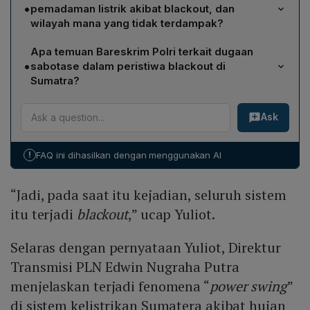
jaringan transmisi yang tersambar petir di Jambi, yang
•
pemadaman listrik akibat blackout, dan
mengganggu kestabilan sistem kelistrikan Sumatra.
wilayah mana yang tidak terdampak?
Edwin Nugraha Putra menambahkan bahwa hujan lebat,
Bareskrim Polri menyatakan tidak ada pemadaman di
petir, dan angin kencang memicu fenomena "power
Apa temuan Bareskrim Polri terkait dugaan
Lampung dan sebagian besar Palembang. Namun,
swing" pada jalur 275 kV New Aur‑Duri, yang kemudian
•
sabotase dalam peristiwa blackout di
pelanggan di Jambi, Riau, Sumatera Barat, Sumatera
mengakibatkan "trip" sebagai mekanisme keamanan
Sumatra?
Utara, dan Aceh mengalami pemadaman listrik selama
dan berujung pada pemadaman massal.
Wakabareskrim Polri Irjen Nunung Syaifuddin
insiden tersebut.
Ask
mengungkapkan bahwa tim gabungan menemukan
kabel transmisi putus, sementara tower transmisi dalam
kondisi baik tanpa kerusakan signifikan. Berdasarkan
!
FAQ ini dihasilkan dengan menggunakan AI
temuan awal, putusnya kabel diduga akibat faktor
cuaca, dan tidak ada bukti sabotase; investigasi teknis
“Jadi, pada saat itu kejadian, seluruh sistem
lebih lanjut masih diperlukan.
itu terjadi
blackout
,” ucap Yuliot.
Selaras dengan pernyataan Yuliot, Direktur
Transmisi PLN Edwin Nugraha Putra
menjelaskan terjadi fenomena “
power swing
”
di sistem kelistrikan Sumatera akibat hujan