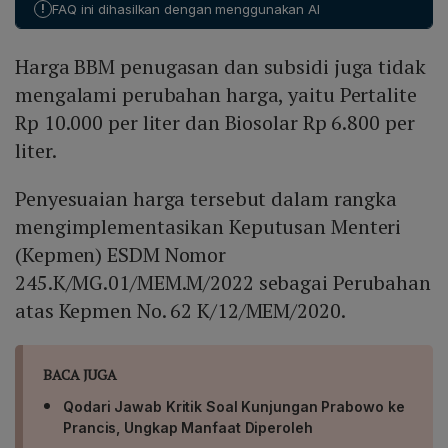
!
FAQ ini dihasilkan dengan menggunakan AI
V‑Power Diesel di wilayah JABODETABEK, Banten,
Jawa Barat, dan Jawa Timur dengan harga tetap
Harga BBM penugasan dan subsidi juga tidak
Rp 24.490 per liter.
mengalami perubahan harga, yaitu Pertalite
Rp 10.000 per liter dan Biosolar Rp 6.800 per
liter.
Penyesuaian harga tersebut dalam rangka
mengimplementasikan Keputusan Menteri
(Kepmen) ESDM Nomor
245.K/MG.01/MEM.M/2022 sebagai Perubahan
atas Kepmen No. 62 K/12/MEM/2020.
BACA JUGA
Qodari Jawab Kritik Soal Kunjungan Prabowo ke
Prancis, Ungkap Manfaat Diperoleh