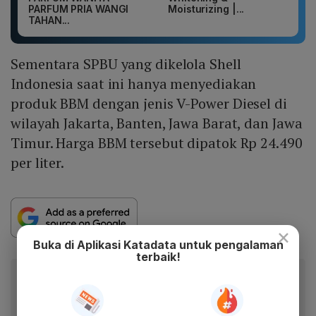
PARFUM PRIA WANGI
Moisturizing |...
TAHAN...
Sementara SPBU yang dikelola Shell
Indonesia saat ini hanya menyediakan
produk BBM dengan jenis V-Power Diesel di
wilayah Jakarta, Banten, Jawa Barat, dan Jawa
Timur. Harga BBM tersebut dipatok Rp 24.490
per liter.
×
Buka di Aplikasi Katadata untuk pengalaman
terbaik!
Baca artikel ini lewat aplikasi mobile.
Dapatkan pengalaman membaca lebih nyaman dan nikmati
fitur menarik lainnya lewat aplikasi mobile Katadata.