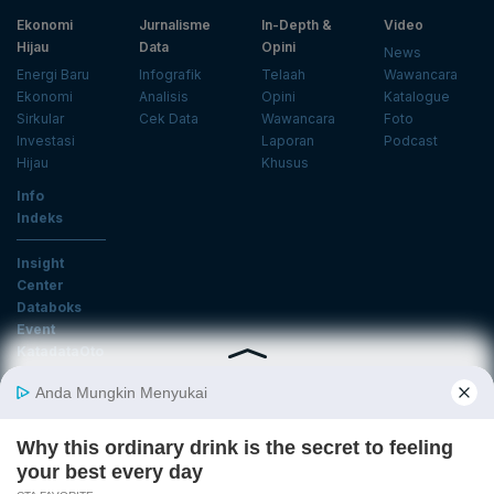
Ekonomi
Jurnalisme
In-Depth &
Video
Hijau
Data
Opini
News
Energi Baru
Infografik
Telaah
Wawancara
Ekonomi
Analisis
Opini
Katalogue
Sirkular
Cek Data
Wawancara
Foto
Investasi
Laporan
Podcast
Hijau
Khusus
Info
Indeks
Insight
Center
Databoks
Event
KatadataOto
Langganan Newsletter
Email
Daftar