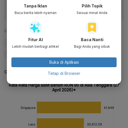
Tanpa Iklan
Pilih Topik
Baca berita lebih nyaman
Sesuai minat Anda
Reporter:
Antara
Fitur AI
Baca Nanti
#Harga BBM
#Pertamina
#BP
#Shell
Lebih mudah berbagi artikel
Bagi Anda yang sibuk
#Update Me
Buka di Aplikasi
CEK JUGA DATA INI
Tetap di Browser