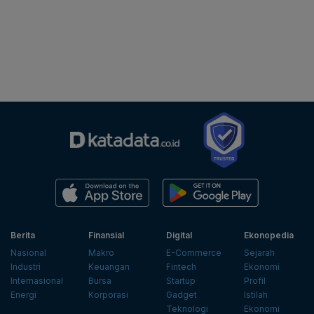
Berita
Finansial
Digital
Ekonopedia
Nasional
Makro
E-Commerce
Sejarah
Industri
Keuangan
Fintech
Ekonomi
Internasional
Bursa
Startup
Profil
Energi
Korporasi
Gadget
Istilah
Teknologi
Ekonomi