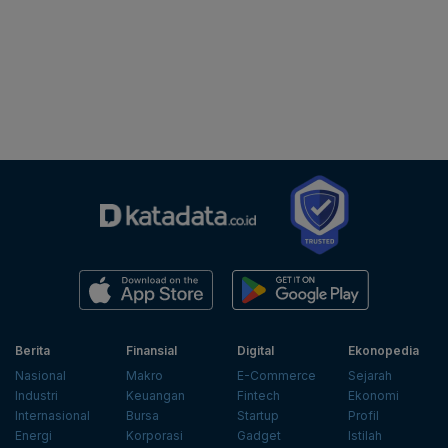
Berita
Finansial
Digital
Ekonopedia
Nasional
Makro
E-Commerce
Sejarah
Industri
Keuangan
Fintech
Ekonomi
Internasional
Bursa
Startup
Profil
Energi
Korporasi
Gadget
Istilah