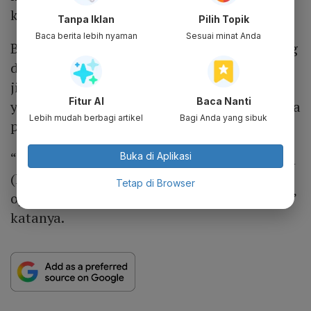
kompensasi dari pemerintah.
Tanpa Iklan
Pilih Topik
Baca berita lebih nyaman
Sesuai minat Anda
Bahlil menyebut dengan segala bantuan yang
diberikan pemerintah kepada PLN namun
jika tidak ada pengawasan dan manajemen
Fitur AI
Baca Nanti
yang presisi maka akan menciptakan lahirnya
Lebih mudah berbagi artikel
Bagi Anda yang sibuk
pengeluaran (cost) berlebih.
Buka di Aplikasi
“Kalau cost berlebih nanti PLN mendapatkan
(keuntungan) 7% dari opex. Semakin tinggi
Tetap di Browser
opexnya akan membebani keuangan negara,”
katanya.