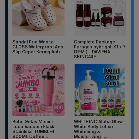
Sandal Pria Wanita
Complete Package -
CLOSS Waterproof Anti
Puragen hybright-XT ( 7
Slip Cepat Kering Anti...
ITEM ) - DAVIENA
SKINCARE
Botol Gelas Minum
WHITE INC Alpha Glow
Lucu Vacuum Flask
White Body Lotion
Stainless TUMBLER
Whitening &
900ML Coffee...
Moisturizing |...