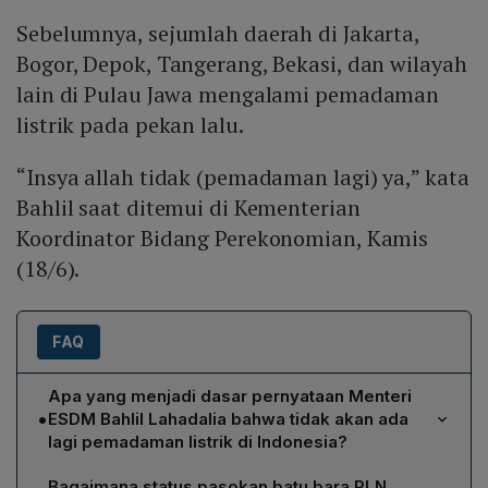
Sebelumnya, sejumlah daerah di Jakarta,
Bogor, Depok, Tangerang, Bekasi, dan wilayah
lain di Pulau Jawa mengalami pemadaman
listrik pada pekan lalu.
“Insya allah tidak (pemadaman lagi) ya,” kata
Bahlil saat ditemui di Kementerian
Koordinator Bidang Perekonomian, Kamis
(18/6).
FAQ
Apa yang menjadi dasar pernyataan Menteri
•
ESDM Bahlil Lahadalia bahwa tidak akan ada
lagi pemadaman listrik di Indonesia?
Bahlil menegaskan bahwa secara umum PLN tidak lagi
Bagaimana status pasokan batu bara PLN