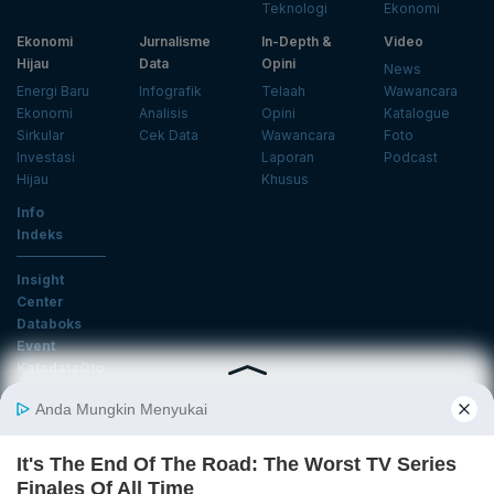
Teknologi
Ekonomi
Ekonomi
Jurnalisme
In-Depth &
Video
Hijau
Data
Opini
News
Energi Baru
Infografik
Telaah
Wawancara
Ekonomi
Analisis
Opini
Katalogue
Sirkular
Cek Data
Wawancara
Foto
Investasi
Laporan
Podcast
Hijau
Khusus
Info
Indeks
Insight
Center
Databoks
Event
KatadataOto
Langganan Newsletter
Email
Daftar