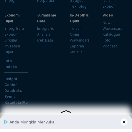
Energi
Korporasi
Gadget
Istilah
Teknologi
Ekonomi
Ekonomi
Jurnalisme
In-Depth &
Video
Hijau
Data
Opini
News
Energi Baru
Infografik
Telaah
Wawancara
Ekonomi
Analisis
Opini
Katalogue
Sirkular
Cek Data
Wawancara
Foto
Investasi
Laporan
Podcast
Hijau
Khusus
Info
Indeks
Insight
Center
Databoks
Event
KatadataOto
Langganan Newsletter
Email
Daftar