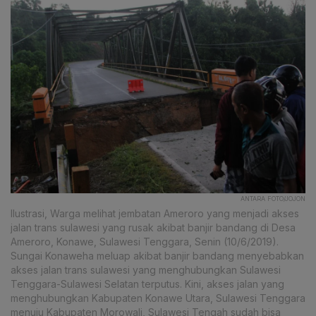
ANTARA FOTO/JOJON
Ilustrasi, Warga melihat jembatan Ameroro yang menjadi akses
jalan trans sulawesi yang rusak akibat banjir bandang di Desa
Ameroro, Konawe, Sulawesi Tenggara, Senin (10/6/2019).
Sungai Konaweha meluap akibat banjir bandang menyebabkan
akses jalan trans sulawesi yang menghubungkan Sulawesi
Tenggara-Sulawesi Selatan terputus. Kini, akses jalan yang
menghubungkan Kabupaten Konawe Utara, Sulawesi Tenggara
menuju Kabupaten Morowali, Sulawesi Tengah sudah bisa