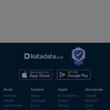
Berita
Finansial
Digital
Ekonopedia
Nasional
Makro
E-Commerce
Sejarah
Industri
Keuangan
Fintech
Ekonomi
Internasional
Bursa
Startup
Profil