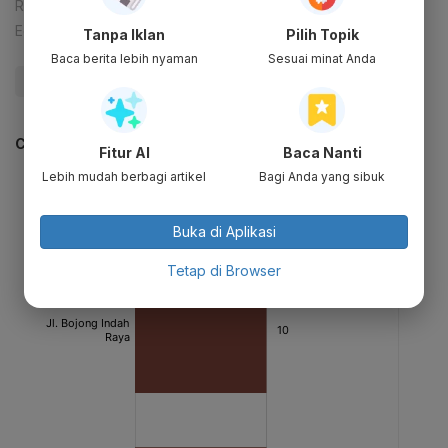
Reporter:
Fariha Sulmaihati
Editor:
Desy Setyowati
Tanpa Iklan
Pilih Topik
Baca berita lebih nyaman
Sesuai minat Anda
#Bencana Alam
#Infrastruktur
#Jalan Nasional
CEK JUGA DATA INI
Fitur AI
Baca Nanti
Lebih mudah berbagi artikel
Bagi Anda yang sibuk
Buka di Aplikasi
Tetap di Browser