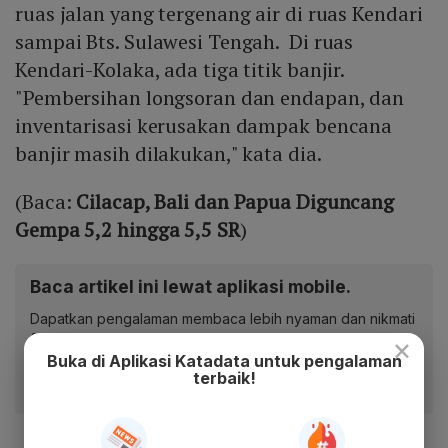
ruas jalan yang tergenang air di ruas Kendari
sampai Bts. Sulawesi Tengah. Di ruas
Kendari-Kolaka, ada tiga titik banjir.
"Pembersihan longsoran dan endapan, dan
inventarisasi kerusakan dampak bencana
banjir masih dilakukan," kata dia.
(Baca:
Cilacap, Bali dan Papua Diguncang
Gempa 5,2 hingga 5,5 SR
)
Baca artikel ini lewat aplikasi mobile.
Dapatkan pengalaman membaca lebih nyaman dan nikmati
fitur menarik lainnya lewat aplikasi mobile Katadata.
×
Buka di Aplikasi Katadata untuk pengalaman
terbaik!