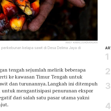
ARIEF KAMALUDIN|KATADATA
u perkebunan kelapa sawit di Desa Delima Jaya di
AR
an tengah sejumlah melirik beberapa
perti ke kawasan Timur Tengah untuk
wit dan turunannya. Langkah ini ditempuh
ra untuk mengantisipasi penurunan ekspor
atif dari salah satu pasar utama yakni
jut.