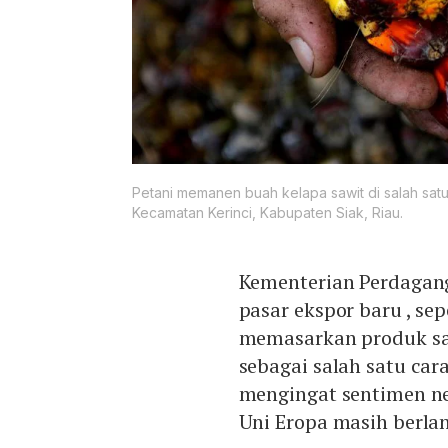
Petani memanen buah kelapa sawit di salah sat
Kecamatan Kerinci, Kabupaten Siak, Riau.
Kementerian Perdagang
pasar ekspor baru , se
memasarkan produk sa
sebagai salah satu ca
mengingat sentimen neg
Uni Eropa masih berlan