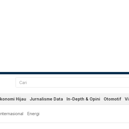
konomi Hijau
Jurnalisme Data
In-Depth & Opini
Otomotif
V
Internasional
Energi