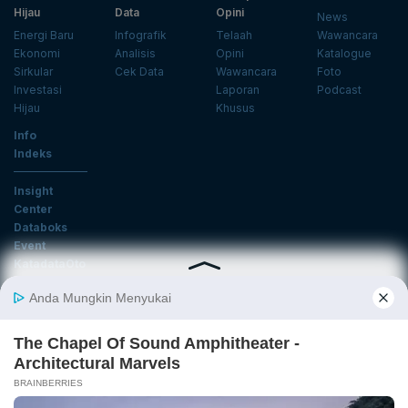
Hijau
Data
Opini
News
Energi Baru
Infografik
Telaah
Wawancara
Ekonomi
Analisis
Opini
Katalogue
Sirkular
Cek Data
Wawancara
Foto
Investasi
Laporan
Podcast
Hijau
Khusus
Info
Indeks
Insight
Center
Databoks
Event
KatadataOto
Langganan Newsletter
Email
Daftar
Ikuti Kami