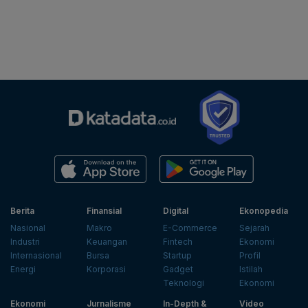
Berita
Finansial
Digital
Ekonopedia
Nasional
Makro
E-Commerce
Sejarah
Industri
Keuangan
Fintech
Ekonomi
Internasional
Bursa
Startup
Profil
Energi
Korporasi
Gadget
Istilah
Teknologi
Ekonomi
Ekonomi
Jurnalisme
In-Depth &
Video