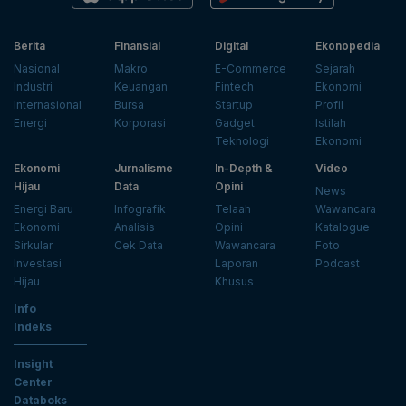
Berita
Finansial
Digital
Ekonopedia
Nasional
Makro
E-Commerce
Sejarah
Industri
Keuangan
Fintech
Ekonomi
Internasional
Bursa
Startup
Profil
Energi
Korporasi
Gadget
Istilah
Teknologi
Ekonomi
Ekonomi
Jurnalisme
In-Depth &
Video
Hijau
Data
Opini
News
Energi Baru
Infografik
Telaah
Wawancara
Ekonomi
Analisis
Opini
Katalogue
Sirkular
Cek Data
Wawancara
Foto
Investasi
Laporan
Podcast
Hijau
Khusus
Info
Indeks
Insight
Center
Databoks