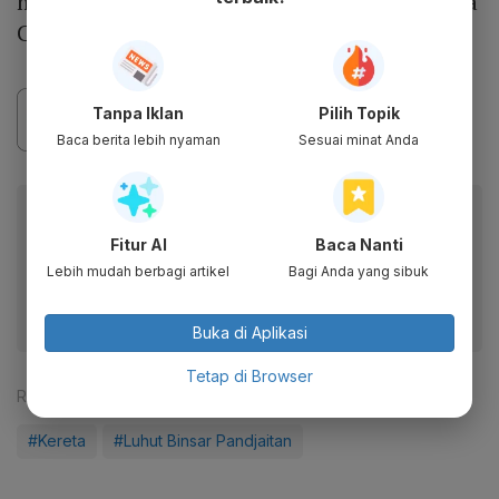
menuju lokasi pemasangan rel di trase Kereta
Cepat Jakarta-Bandung.
Tanpa Iklan
Pilih Topik
Baca berita lebih nyaman
Sesuai minat Anda
Baca artikel ini lewat aplikasi mobile.
Fitur AI
Baca Nanti
Dapatkan pengalaman membaca lebih nyaman dan nikmati
fitur menarik lainnya lewat aplikasi mobile Katadata.
Lebih mudah berbagi artikel
Bagi Anda yang sibuk
Buka di Aplikasi
Tetap di Browser
Reporter:
Rizky Alika
#Kereta
#Luhut Binsar Pandjaitan