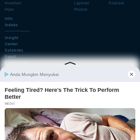
Investasi
Laporan
Podcast
Hijau
Khusus
Info
Indeks
Insight
Center
Databoks
Event
KatadataOto
Langganan Newsletter
Email
Daftar
Ikuti Kami
Tentang Katadata
Advertising
Karier
Pedoman Media Siber
Kebijakan Privasi
Disclaimer
Hubungi Kami