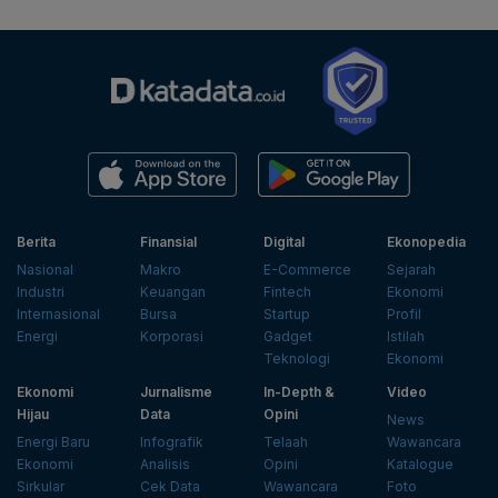
Berita
Finansial
Digital
Ekonopedia
Nasional
Makro
E-Commerce
Sejarah
Industri
Keuangan
Fintech
Ekonomi
Internasional
Bursa
Startup
Profil
Energi
Korporasi
Gadget
Istilah
Teknologi
Ekonomi
Ekonomi
Jurnalisme
In-Depth &
Video
Hijau
Data
Opini
News
Energi Baru
Infografik
Telaah
Wawancara
Ekonomi
Analisis
Opini
Katalogue
Sirkular
Cek Data
Wawancara
Foto