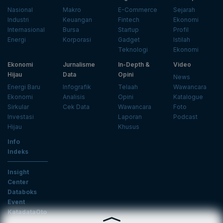
Nasional
Makro
E-Commerce
Sejarah
Industri
Keuangan
Fintech
Ekonomi
Internasional
Bursa
Startup
Profil
Energi
Korporasi
Gadget
Istilah
Teknologi
Ekonomi
Ekonomi
Jurnalisme
In-Depth &
Video
Hijau
Data
Opini
News
Energi Baru
Infografik
Telaah
Wawancara
Ekonomi
Analisis
Opini
Katalogue
Sirkular
Cek Data
Wawancara
Foto
Investasi
Laporan
Podcast
Hijau
Khusus
Info
Indeks
Insight
Center
Databoks
Event
KatadataOto