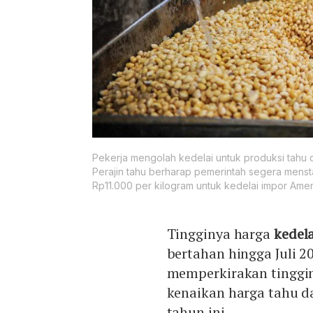
Pekerja mengolah kedelai untuk produksi tahu di
Perajin tahu berharap pemerintah segera menst
Rp11.000 per kilogram untuk kedelai impor Amer
Tingginya harga
kedel
bertahan hingga Juli 
memperkirakan tinggi
kenaikan harga tahu 
tahun ini.