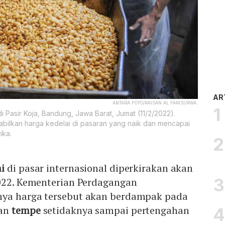
AR
ANTARA FOTO/RAISAN AL FARISI/RWA.
 Pasir Koja, Bandung, Jawa Barat, Jumat (11/2/2022).
abilkan harga kedelai di pasaran yang naik dan mencapai
ika.
ai
di pasar internasional diperkirakan akan
2022. Kementerian Perdagangan
nya harga tersebut akan berdampak pada
dan
tempe
setidaknya sampai pertengahan