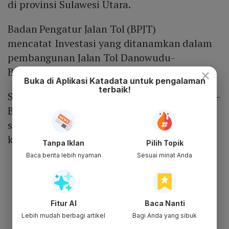
di provinsi Sulawesi Utara.
Badan Pengatur Jalan Tol (BPJT)
mencatat Investasi yang ditanamkan dalam
pembangunan Jalan Tol Danowudu-
Bitung mencapai Rp 5,12 triliun.
×
Buka di Aplikasi Katadata untuk pengalaman
terbaik!
Selain itu, biaya konstruksi Jalan Tol Manado-
Bitung ditaksir senilai Rp 3,27 triliun,
sedangkan biaya pembebasan tanah di
kisaran Rp 60 miliar.
Tanpa Iklan
Pilih Topik
Baca berita lebih nyaman
Sesuai minat Anda
Fitur AI
Baca Nanti
Lebih mudah berbagi artikel
Bagi Anda yang sibuk