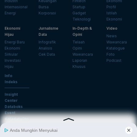
Industri
Keuangan
Fintech
Ekonomi
Internasional
Bursa
Startup
Profil
Energi
Korporasi
Gadget
Istilah
Teknologi
Ekonomi
Ekonomi
Jurnalisme
In-Depth &
Video
Hijau
Data
Opini
News
Energi Baru
Infografik
Telaah
Wawancara
Ekonomi
Analisis
Opini
Katalogue
Sirkular
Cek Data
Wawancara
Foto
Investasi
Laporan
Podcast
Hijau
Khusus
Info
Indeks
Insight
Center
Databoks
Event
KatadataOto
Langganan Newsletter