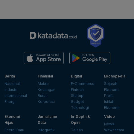
Berita
Finansial
Digital
Ekonopedia
Nasional
Makro
E-Commerce
Sejarah
Industri
Keuangan
Fintech
Ekonomi
Internasional
Bursa
Startup
Profil
Energi
Korporasi
Gadget
Istilah
Teknologi
Ekonomi
Ekonomi
Jurnalisme
In-Depth &
Video
Hijau
Data
Opini
News
Energi Baru
Infografik
Telaah
Wawancara