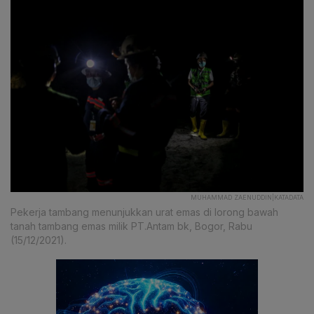
MUHAMMAD ZAENUDDIN|KATADATA
Pekerja tambang menunjukkan urat emas di lorong bawah
tanah tambang emas milik PT.Antam bk, Bogor, Rabu
(15/12/2021).