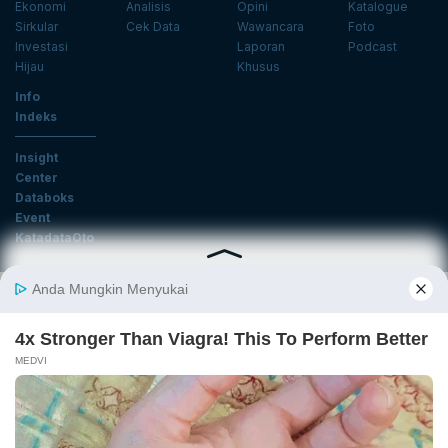
Ekonomi
Analisis
Opini
Katalogue
Sirkular
Cek Data
Wawancara
Foto
Investasi
Laporan
Podcast
Hijau
Khusus
Info
Indeks
Insight
Center
Databoks
Event
KatadataOto
Langganan Newsletter
Email
Daftar
Ikuti Kami