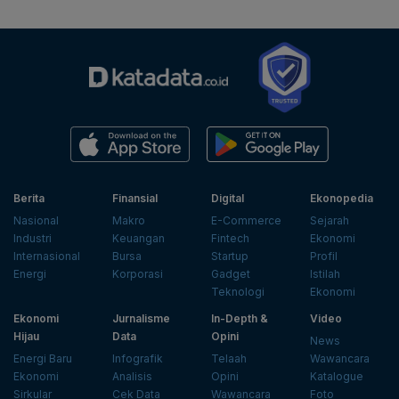
Berita
Finansial
Digital
Ekonopedia
Nasional
Makro
E-Commerce
Sejarah
Industri
Keuangan
Fintech
Ekonomi
Internasional
Bursa
Startup
Profil
Energi
Korporasi
Gadget
Istilah
Teknologi
Ekonomi
Ekonomi
Jurnalisme
In-Depth &
Video
Hijau
Data
Opini
News
Energi Baru
Infografik
Telaah
Wawancara
Ekonomi
Analisis
Opini
Katalogue
Sirkular
Cek Data
Wawancara
Foto