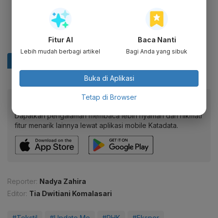
Fitur AI
Baca Nanti
Lebih mudah berbagi artikel
Bagi Anda yang sibuk
Buka di Aplikasi
Tetap di Browser
Baca artikel ini lewat aplikasi mobile.
Dapatkan pengalaman membaca lebih nyaman dan nikmati
fitur menarik lainnya lewat aplikasi mobile Katadata.
Reporter:
Nadya Zahira
Editor:
Tia Dwitiani Komalasari
#Tekstil
#Update Me
#PHK
#Ekspor