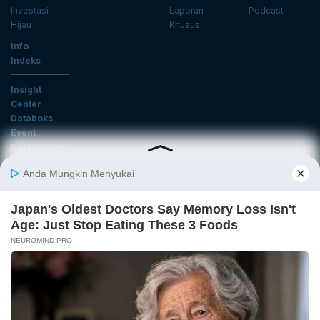
Investasi
Laporan
Podcast
Hijau
Khusus
Info
Indeks
Insight
Center
Databoks
Event
KatadataOto
Langganan Newsletter
Email
Daftar
Ikuti Kami
Tentang Katadata
Advertising
Karier
Pedoman Media Siber