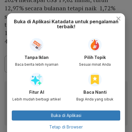
12,97% secara bulanan tetapi naik 1,72%
secara tahunan. Sementara itu, impor
×
Buka di Aplikasi Katadata untuk pengalaman
tercatat sebesar US$ 16,06 miliar atau turun
terbaik!
10,60% secara bulanan, tetapi meningkat
4,62% secara tahunan.
Tanpa Iklan
Pilih Topik
Baca berita lebih nyaman
Sesuai minat Anda
Baca artikel ini lewat aplikasi mobile.
Fitur AI
Baca Nanti
Dapatkan pengalaman membaca lebih nyaman dan nikmati
Lebih mudah berbagi artikel
Bagi Anda yang sibuk
fitur menarik lainnya lewat aplikasi mobile Katadata.
Buka di Aplikasi
Tetap di Browser