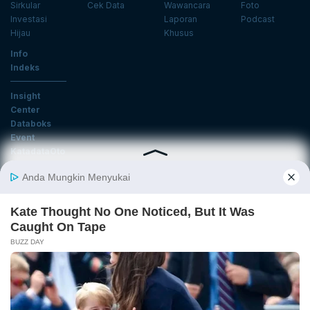
Sirkular
Cek Data
Wawancara
Foto
Investasi
Laporan
Podcast
Hijau
Khusus
Info
Indeks
Insight
Center
Databoks
Event
KatadataOto
Langganan Newsletter
Email
Daftar
Ikuti Kami
Tentang Katadata
Advertising
Karier
Pedoman Media Siber