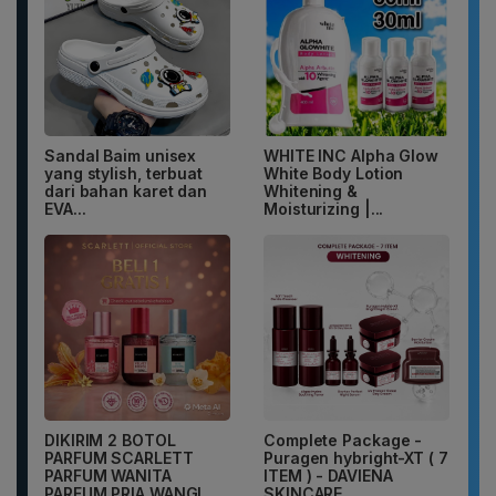
Sandal Baim unisex
WHITE INC Alpha Glow
yang stylish, terbuat
White Body Lotion
dari bahan karet dan
Whitening &
EVA...
Moisturizing |...
DIKIRIM 2 BOTOL
Complete Package -
PARFUM SCARLETT
Puragen hybright-XT ( 7
PARFUM WANITA
ITEM ) - DAVIENA
PARFUM PRIA WANGI
SKINCARE