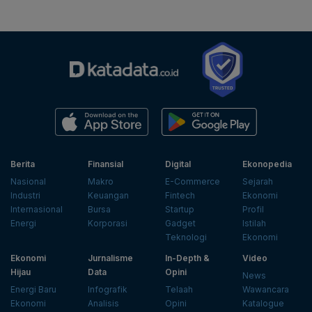
Berita
Finansial
Digital
Ekonopedia
Nasional
Makro
E-Commerce
Sejarah
Industri
Keuangan
Fintech
Ekonomi
Internasional
Bursa
Startup
Profil
Energi
Korporasi
Gadget
Istilah
Teknologi
Ekonomi
Ekonomi
Jurnalisme
In-Depth &
Video
Hijau
Data
Opini
News
Energi Baru
Infografik
Telaah
Wawancara
Ekonomi
Analisis
Opini
Katalogue