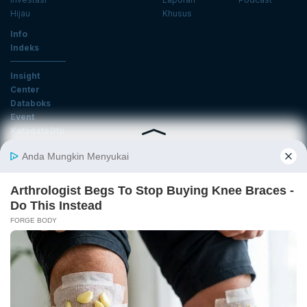
Hijau
Khusus
Info
Indeks
Insight
Center
Databoks
Event
KatadataOto
Langganan Newsletter
Email
Daftar
Ikuti Kami
Tentang Katadata
Advertising
Karier
Pedoman Media Siber
Kebijakan Privasi
Disclaimer
Hubungi Kami