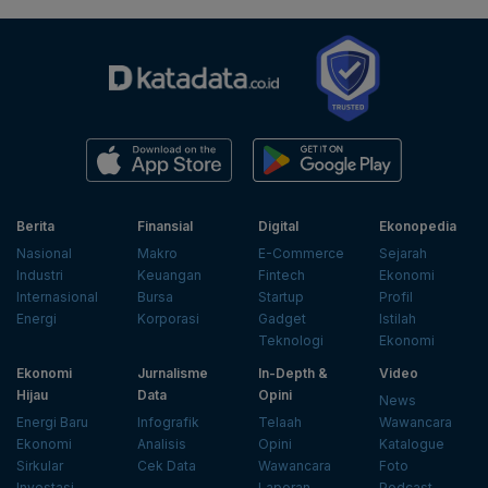
Berita
Finansial
Digital
Ekonopedia
Nasional
Makro
E-Commerce
Sejarah
Industri
Keuangan
Fintech
Ekonomi
Internasional
Bursa
Startup
Profil
Energi
Korporasi
Gadget
Istilah
Teknologi
Ekonomi
Ekonomi
Jurnalisme
In-Depth &
Video
Hijau
Data
Opini
News
Energi Baru
Infografik
Telaah
Wawancara
Ekonomi
Analisis
Opini
Katalogue
Sirkular
Cek Data
Wawancara
Foto
Investasi
Laporan
Podcast