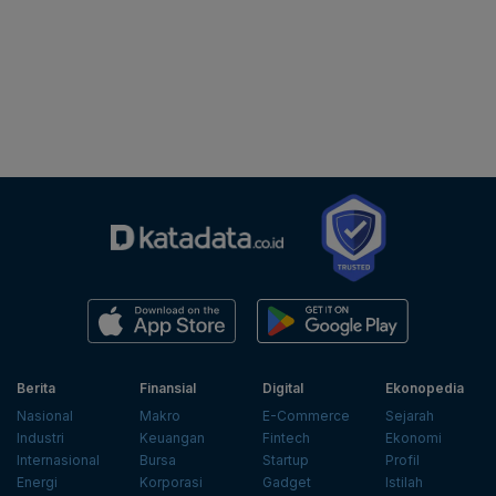
Berita
Finansial
Digital
Ekonopedia
Nasional
Makro
E-Commerce
Sejarah
Industri
Keuangan
Fintech
Ekonomi
Internasional
Bursa
Startup
Profil
Energi
Korporasi
Gadget
Istilah