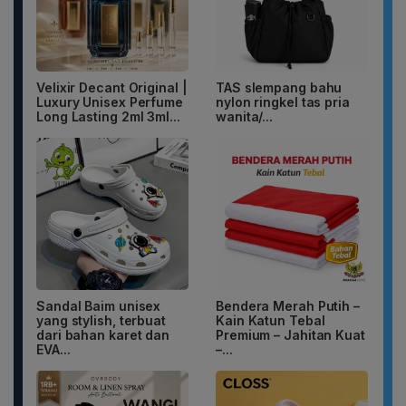
Velixir Decant Original |
TAS slempang bahu
Luxury Unisex Perfume
nylon ringkel tas pria
Long Lasting 2ml 3ml...
wanita/...
Sandal Baim unisex
Bendera Merah Putih –
yang stylish, terbuat
Kain Katun Tebal
dari bahan karet dan
Premium – Jahitan Kuat
EVA...
–...