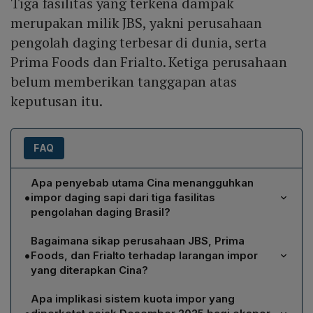
Tiga fasilitas yang terkena dampak
merupakan milik JBS, yakni perusahaan
pengolah daging terbesar di dunia, serta
Prima Foods dan Frialto. Ketiga perusahaan
belum memberikan tanggapan atas
keputusan itu.
FAQ
Apa penyebab utama Cina menangguhkan
•
impor daging sapi dari tiga fasilitas
pengolahan daging Brasil?
Cina menangguhkan impor tersebut setelah
Bagaimana sikap perusahaan JBS, Prima
mendeteksi penggunaan hormon sintetis yang dilarang
•
Foods, dan Frialto terhadap larangan impor
dalam aturan keamanan pangan negara tersebut pada
yang diterapkan Cina?
sapi yang diproses di tiga fasilitas meatpacking Brasil.
Ketiga perusahaan, yaitu JBS—yang merupakan
Apa implikasi sistem kuota impor yang
pengolah daging terbesar di dunia—serta Prima Foods