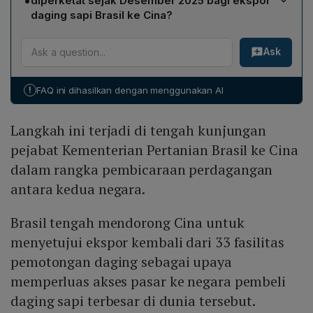
•
diperketat sejak Desember 2025 bagi ekspor
dan Frialto, belum memberikan respons resmi atas
daging sapi Brasil ke Cina?
keputusan penangguhan impor yang diambil oleh
Sistem kuota yang lebih ketat diperkirakan akan
otoritas Cina.
Ask
menekan arus perdagangan; jika impor terus berlanjut,
tarif 55 % akan dikenakan pada pengiriman dari Brasil
mulai bulan depan, yang berpotensi menghambat
!
FAQ ini dihasilkan dengan menggunakan AI
ekspor secara signifikan dan memperlambat pemulihan
pasar Brasil di Cina.
Langkah ini terjadi di tengah kunjungan
pejabat Kementerian Pertanian Brasil ke Cina
dalam rangka pembicaraan perdagangan
antara kedua negara.
Brasil tengah mendorong Cina untuk
menyetujui ekspor kembali dari 33 fasilitas
pemotongan daging sebagai upaya
memperluas akses pasar ke negara pembeli
daging sapi terbesar di dunia tersebut.