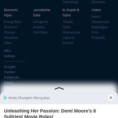
Teknologi
Ekonomi
Ekonomi
Jurnalisme
In-Depth &
Video
Hijau
Data
Opini
News
Energi Baru
Infografik
Telaah
Wawancara
Ekonomi
Analisis
Opini
Katalogue
Sirkular
Cek Data
Wawancara
Foto
Investasi
Laporan
Podcast
Hijau
Khusus
Info
Indeks
Insight
Center
Databoks
Event
KatadataOto
Langganan Newsletter
Email
Daftar